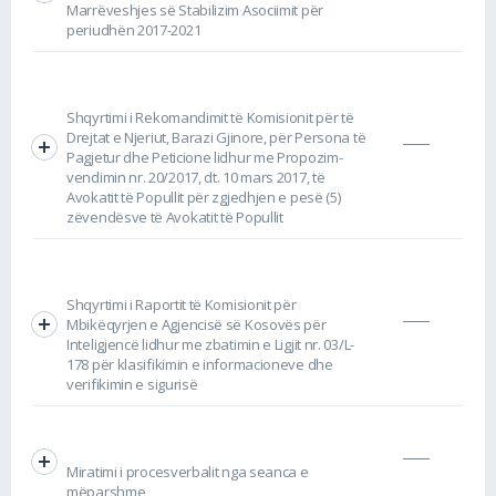
Marrëveshjes së Stabilizim Asociimit për
periudhën 2017-2021
Shqyrtimi i Rekomandimit të Komisionit për të
Drejtat e Njeriut, Barazi Gjinore, për Persona të
Pagjetur dhe Peticione lidhur me Propozim-
vendimin nr. 20/2017, dt. 10 mars 2017, të
Avokatit të Popullit për zgjedhjen e pesë (5)
zëvendësve të Avokatit të Popullit
Shqyrtimi i Raportit të Komisionit për
Mbikëqyrjen e Agjencisë së Kosovës për
Inteligjencë lidhur me zbatimin e Ligjit nr. 03/L-
178 për klasifikimin e informacioneve dhe
verifikimin e sigurisë
Miratimi i procesverbalit nga seanca e
mëparshme