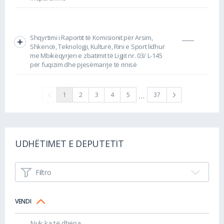
Shqyrtimi i Raportit të Komisionit për Arsim,
Shkencë, Teknologji, Kulturë, Rini e Sport lidhur
me Mbikëqyrjen e zbatimit të Ligjit nr. 03/ L-145
për fuqizim dhe pjesëmarrje të rinisë
…
1
2
3
4
5
37
UDHËTIMET E DEPUTETIT
Filtro
VENDI
Nuk ka të dhëna