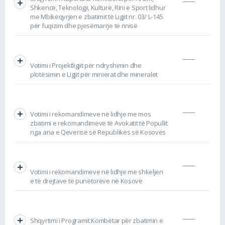
Shkencë, Teknologji, Kulturë, Rini e Sport lidhur
me Mbikëqyrjen e zbatimit të Ligjit nr. 03/ L-145
për fuqizim dhe pjesëmarrje të rinisë
Votimi i Projektligjit për ndryshimin dhe
plotësimin e Ligjit për minierat dhe mineralet
Votimi i rekomandimeve në lidhje me mos
zbatimi e rekomandimeve të Avokatit të Popullit
nga ana e Qeverisë së Republikës së Kosovës
Votimi i rekomandimeve në lidhje me shkeljen
e të drejtave të punëtorëve në Kosovë
Shqyrtimi i Programit Kombëtar për zbatimin e