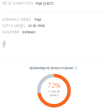
MË SË SHUMTI VOTA
Pejë (3,827)
KOMUNA E LINDJES
Pejë
DATA E LINDJES
01.05.1958
KUALIFIKIMI
Inxhinieri
PJESËMARRJA NË SEANCA PLENARE
72%
71 NGA 98
SEANCA