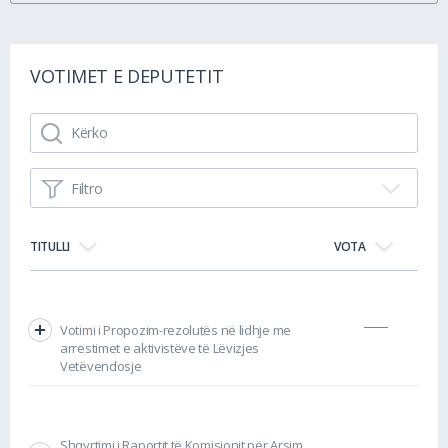
VOTIMET E DEPUTETIT
Filtro
TITULLI
VOTA
Votimi i Propozim-rezolutës në lidhje me
arrestimet e aktivistëve të Lëvizjes
Vetëvendosje
Shqyrtimi i Raportit të Komisionit për Arsim,