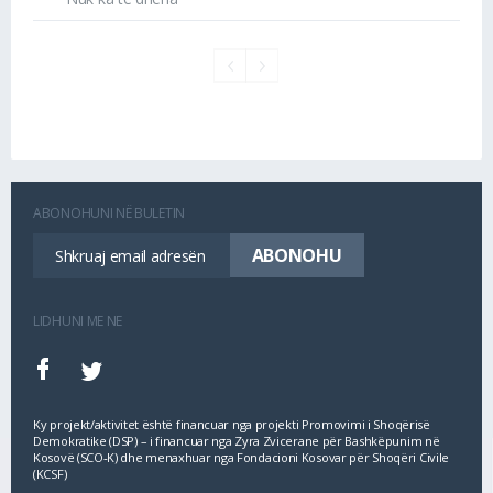
ABONOHUNI NË BULETIN
LIDHUNI ME NE
Ky projekt/aktivitet është financuar nga projekti Promovimi i Shoqërisë
Demokratike (DSP) – i financuar nga Zyra Zvicerane për Bashkëpunim në
Kosovë (SCO‐K) dhe menaxhuar nga Fondacioni Kosovar për Shoqëri Civile
(KCSF)