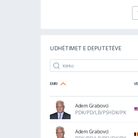
UDHËTIMET E DEPUTETËVE
EMRI
VE
Adem Grabovci
PDK/PD/LB/PSHDK/PK
Adem Grabovci