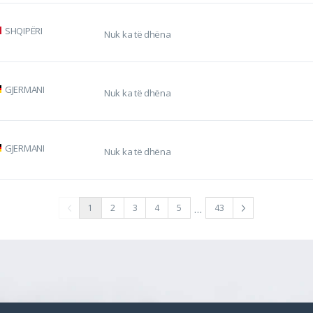
SHQIPËRI
Nuk ka të dhëna
GJERMANI
Nuk ka të dhëna
GJERMANI
Nuk ka të dhëna
…
1
2
3
4
5
43