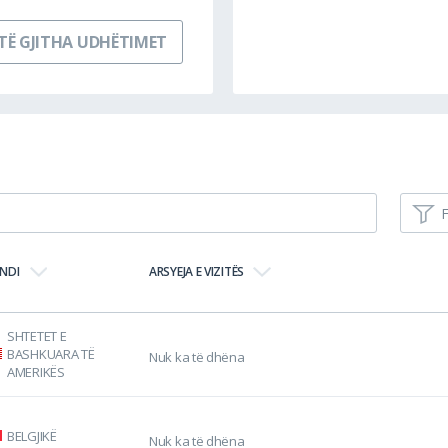
TË GJITHA UDHËTIMET
F
NDI
ARSYEJA E VIZITËS
SHTETET E
BASHKUARA TË
Nuk ka të dhëna
AMERIKËS
BELGJIKË
Nuk ka të dhëna