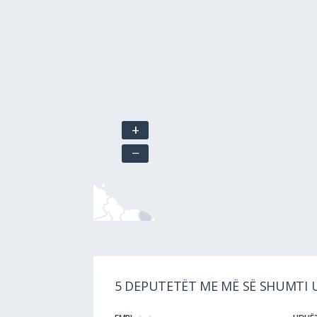
+
−
5 DEPUTETËT ME MË SË SHUMTI