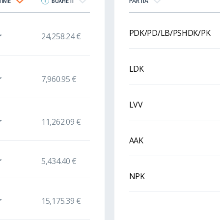
TIME
BUXHETI
PARTIA
PDK/PD/LB/PSHDK/PK
24,258.24 €
LDK
7,960.95 €
LVV
11,262.09 €
AAK
5,434.40 €
NPK
15,175.39 €