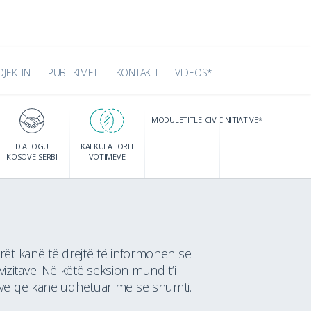
OJEKTIN
PUBLIKIMET
KONTAKTI
VIDEOS*
MODULETITLE_CIVICINITIATIVE*
DIALOGU
KALKULATORI I
KOSOVË-SERBI
VOTIMEVE
ët kanë të drejtë të informohen se
izitave. Në këtë seksion mund t’i
etëve që kanë udhëtuar më së shumti.