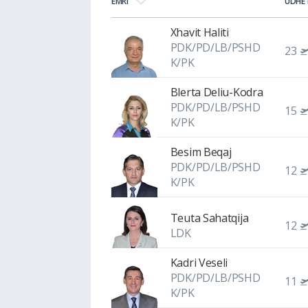
EMRI
UDHË
Xhavit Haliti
PDK/PD/LB/PSHD
23
K/PK
Blerta Deliu-Kodra
PDK/PD/LB/PSHD
15
K/PK
Besim Beqaj
PDK/PD/LB/PSHD
12
K/PK
Teuta Sahatqija
12
LDK
Kadri Veseli
PDK/PD/LB/PSHD
11
K/PK