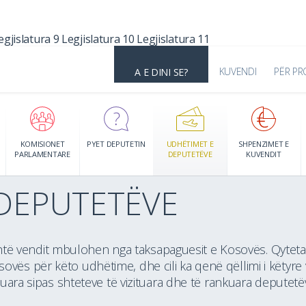
egjislatura 9
Legjislatura 10
Legjislatura 11
KUVENDI
PËR PR
A E DINI SE?
KOMISIONET
PYET DEPUTETIN
UDHËTIMET E
SHPENZIMET E
PARLAMENTARE
DEPUTETËVE
KUVENDIT
DEPUTETËVE
ë vendit mbulohen nga taksapaguesit e Kosovës. Qytetar
ovës për këto udhëtime, dhe cili ka qenë qëllimi i këtyre v
orizuara sipas shteteve të vizituara dhe të rankuara deput