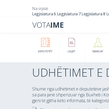
Na srpski
Legjislatura 6
Legjislatura 7
Legjislatura 8
L
DEPUTETËT
LIGJET
SEANCAT
UDHËTIMET E 
Shumë nga udhëtimet e deputetëve jasht
sa para janë shpenzuar nga Buxheti i Kos
gjeni të gjitha këto informata, të kateg