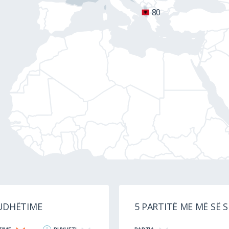
80
 UDHËTIME
5 PARTITË ME MË SË