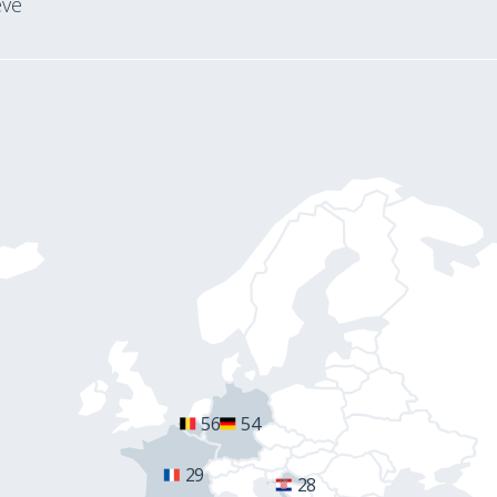
eve
56
54
29
28