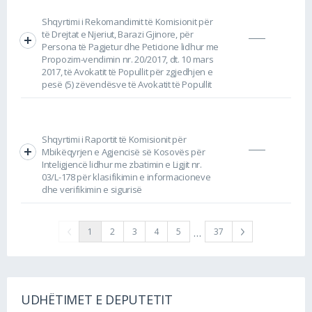
Shqyrtimi i Rekomandimit të Komisionit për
të Drejtat e Njeriut, Barazi Gjinore, për
Persona të Pagjetur dhe Peticione lidhur me
Propozim-vendimin nr. 20/2017, dt. 10 mars
2017, të Avokatit të Popullit për zgjedhjen e
pesë (5) zëvendësve të Avokatit të Popullit
Shqyrtimi i Raportit të Komisionit për
Mbikëqyrjen e Agjencisë së Kosovës për
Inteligjencë lidhur me zbatimin e Ligjit nr.
03/L-178 për klasifikimin e informacioneve
dhe verifikimin e sigurisë
…
1
2
3
4
5
37
UDHËTIMET E DEPUTETIT