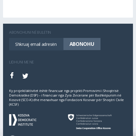
ABONOHUNI NË BULETIN
LIDHUNI ME NE
Ky projekt/aktivitet është financuar nga projekti Promovimi i Shoqërisë
Demokratike (DSP) – i financuar nga Zyra Zvicerane për Bashkëpunim në
Kosovë (SCO‐K) dhe menaxhuar nga Fondacioni Kosovar për Shoqëri Civile
(KCSF)