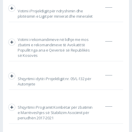
Votimi i Projektligjit për ndryshimin dhe
plotësimin e Ligjit për minierat dhe mineralet
Votimi i rekomandimeve në lidhje me mos
zbatimi e rekomandimeve të Avokatit të
Popullit nga ana e Qeverisë së Republikës
së Kosovës
Shqyrtimi i dytë i Projektligjit nr. 05/L-132 për
Automjete
Shqyrtimi i Programit Kombëtar për zbatimin
e Marrëveshjes së Stabilizim Asociimit për
periudhën 2017-2021