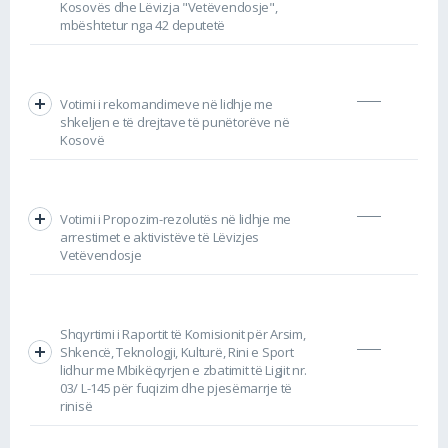
Kosovës dhe Lëvizja "Vetëvendosje",
mbështetur nga 42 deputetë
Votimi i rekomandimeve në lidhje me
shkeljen e të drejtave të punëtorëve në
Kosovë
Votimi i Propozim-rezolutës në lidhje me
arrestimet e aktivistëve të Lëvizjes
Vetëvendosje
Shqyrtimi i Raportit të Komisionit për Arsim,
Shkencë, Teknologji, Kulturë, Rini e Sport
lidhur me Mbikëqyrjen e zbatimit të Ligjit nr.
03/ L-145 për fuqizim dhe pjesëmarrje të
rinisë