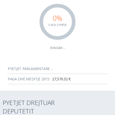
0%
0 NGA 0 PYETJE
RANGIMI:
-
PYETJET PARLAMENTARE
-
PAGA DHE MËDITJE 2015:
27,570.32 €
PYETJET DREJTUAR
DEPUTETIT