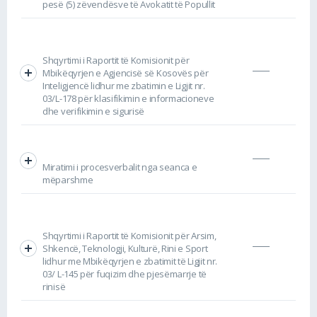
pesë (5) zëvendësve të Avokatit të Popullit
Shqyrtimi i Raportit të Komisionit për
Mbikëqyrjen e Agjencisë së Kosovës për
Inteligjencë lidhur me zbatimin e Ligjit nr.
03/L-178 për klasifikimin e informacioneve
dhe verifikimin e sigurisë
Miratimi i procesverbalit nga seanca e
mëparshme
Shqyrtimi i Raportit të Komisionit për Arsim,
Shkencë, Teknologji, Kulturë, Rini e Sport
lidhur me Mbikëqyrjen e zbatimit të Ligjit nr.
03/ L-145 për fuqizim dhe pjesëmarrje të
rinisë