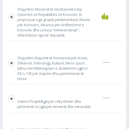
Shqyrtimi i Mocionit të mosbesimit ndaj
Qeverisë së Republikës së Kosovës, të
propozuar nga grupet parlamentare: Nisma
për Kosovën, Aleanca për Ardhmërinë e
Kosovës dhe Lëvizja "Vetëvendosje",
mbështetur nga 42 deputetë
Shqyrtimi i Raportit të Komisionit për Arsim,
Shkencë, Teknologji, Kulturë, Rini e Sport
lidhur me Mbikëqyrjen e zbatimit të Ligjit nr.
03/ L-145 për fuqizim dhe pjesëmarrje të
rinisë
Votimi i Projektligjit për ndryshimin dhe
plotësimin e Ligjit për minierat dhe mineralet