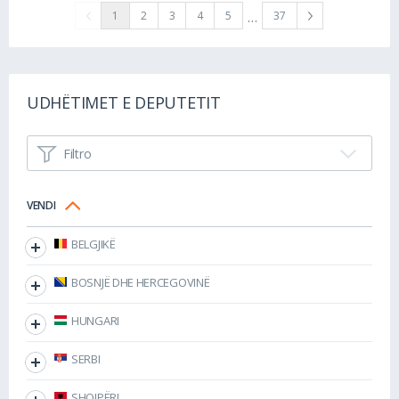
…
1
2
3
4
5
37
UDHËTIMET E DEPUTETIT
Filtro
VENDI
BELGJIKË
BOSNJË DHE HERCEGOVINË
HUNGARI
SERBI
SHQIPËRI