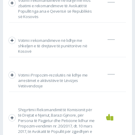
Votimi i rekomandimeve në lidhje me mos
zbatimi e rekomandimeve të Avokatit të
Popullit nga ana e Qeverisë së Republikës
së Kosovës
Votimi i rekomandimeve në lidhje me
shkeljen e të drejtave të punëtorëve në
Kosovë
Votimi i Propozim-rezolutës në lidhje me
arrestimet e aktivistëve të Lëvizjes
Vetëvendosje
Shqyrtimi i Rekomandimit të Komisionit për
të Drejtat e Njeriut, Barazi Gjinore, për
Persona të Pagjetur dhe Peticione lidhur me
Propozim-vendimin nr. 20/2017, dt. 10 mars
2017, të Avokatit të Popullit për zgjedhjen e