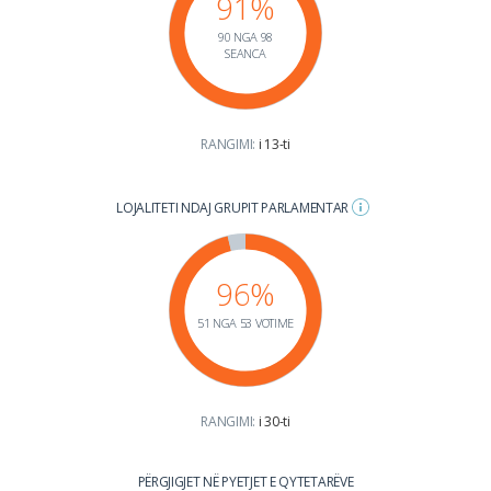
91%
90 NGA 98
SEANCA
RANGIMI:
i 13-ti
LOJALITETI NDAJ GRUPIT PARLAMENTAR
96%
51 NGA 53 VOTIME
RANGIMI:
i 30-ti
PËRGJIGJET NË PYETJET E QYTETARËVE