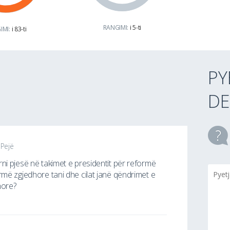
RANGIMI:
i 5-ti
IMI:
i 83-ti
PY
DE
Pejë
ni pjesë në takimet e presidentit për reformë
rmë zgjedhore tani dhe cilat janë qëndrimet e
hore?