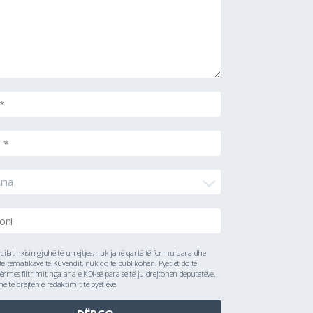
una
ë cilat nxisin gjuhë të urrejtjes, nuk janë qartë të formuluara dhe
të tematikave të Kuvendit, nuk do të publikohen. Pyetjet do të
ërmes filtrimit nga ana e KDI-së para se të ju drejtohen deputetëve.
 të drejtën e redaktimit të pyetjeve.