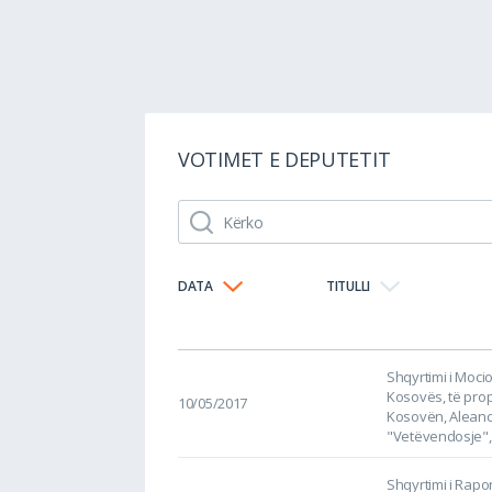
VOTIMET E DEPUTETIT
DATA
TITULLI
Shqyrtimi i Moci
Kosovës, të pro
10/05/2017
Kosovën, Aleanc
"Vetëvendosje",
Shqyrtimi i Rapor