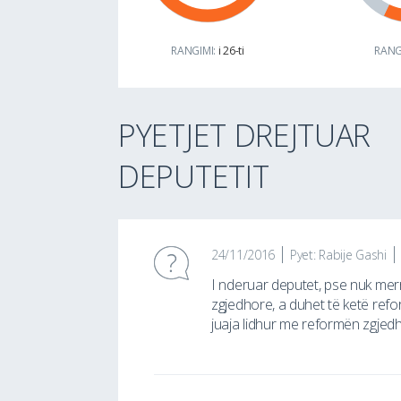
RANGIMI:
i 26-ti
RANG
PYETJET DREJTUAR
DEPUTETIT
24/11/2016
Pyet: Rabije Gashi
I nderuar deputet, pse nuk merr
zgjedhore, a duhet të ketë refo
juaja lidhur me reformën zgjed