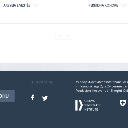
ARSYEJA E VIZITËS
PERIUDHA KOHORE
LIDHUNI ME NE
Ky projekt/aktivitet është financua
– i financuar nga Zyra Zvicerane 
Fondacioni Kosovar për Shoqëri Civi