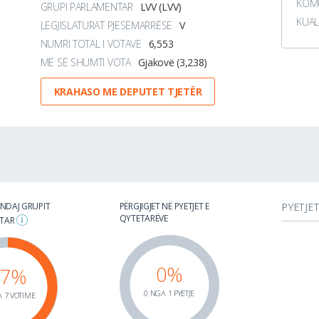
KOMU
GRUPI PARLAMENTAR
LVV (LVV)
KUAL
LEGJISLATURAT PJESËMARRËSE
V
NUMRI TOTAL I VOTAVE
6,553
MË SË SHUMTI VOTA
Gjakovë (3,238)
KRAHASO ME DEPUTET TJETËR
 NDAJ GRUPIT
PËRGJIGJET NË PYETJET E
PYETJE
QYTETARËVE
NTAR
0%
57%
0 NGA 1 PYETJE
 7 VOTIME