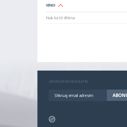
VENDI
Nuk ka të dhëna
ABONOHUNI NË BULETIN