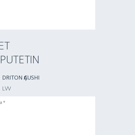
ET
PUTETIN
DRITON ҪAUSHI
LVV