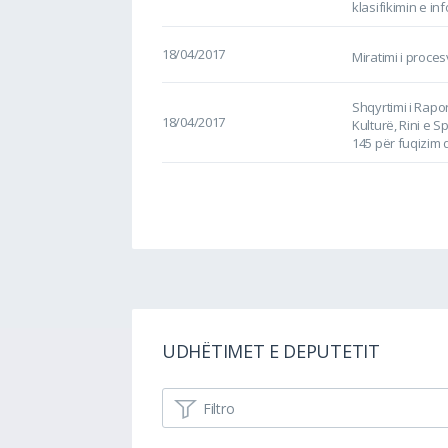
klasifikimin e in
18/04/2017
Miratimi i proc
Shqyrtimi i Rapor
18/04/2017
Kulturë, Rini e Sp
145 për fuqizim 
UDHËTIMET E DEPUTETIT
Filtro