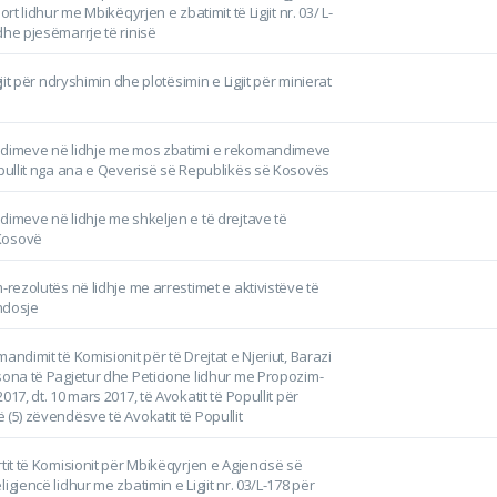
ort lidhur me Mbikëqyrjen e zbatimit të Ligjit nr. 03/ L-
dhe pjesëmarrje të rinisë
igjit për ndryshimin dhe plotësimin e Ligjit për minierat
ndimeve në lidhje me mos zbatimi e rekomandimeve
opullit nga ana e Qeverisë së Republikës së Kosovës
dimeve në lidhje me shkeljen e të drejtave të
Kosovë
-rezolutës në lidhje me arrestimet e aktivistëve të
ndosje
andimit të Komisionit për të Drejtat e Njeriut, Barazi
sona të Pagjetur dhe Peticione lidhur me Propozim-
017, dt. 10 mars 2017, të Avokatit të Popullit për
 (5) zëvendësve të Avokatit të Popullit
rtit të Komisionit për Mbikëqyrjen e Agjencisë së
igjencë lidhur me zbatimin e Ligjit nr. 03/L-178 për