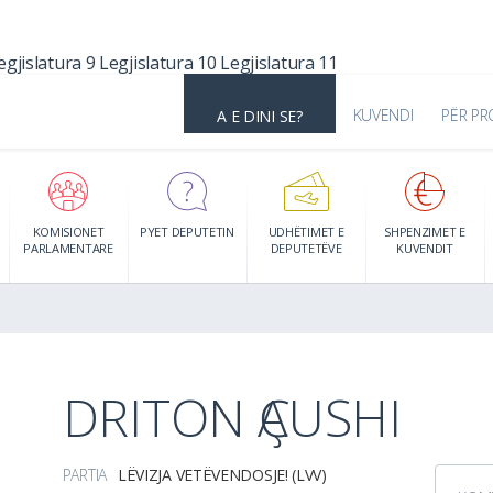
egjislatura 9
Legjislatura 10
Legjislatura 11
KUVENDI
PËR PR
A E DINI SE?
KOMISIONET
PYET DEPUTETIN
UDHËTIMET E
SHPENZIMET E
PARLAMENTARE
DEPUTETËVE
KUVENDIT
DRITON ҪAUSHI
PARTIA
LËVIZJA VETËVENDOSJE! (LVV)