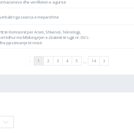
formacioneve dhe verifikimin e sigurisë
esverbalit nga seanca e mëparshme
tit të Komisionit për Arsim, Shkencë, Teknologji,
ort lidhur me Mbikëqyrjen e zbatimit të Ligjit nr. 03/ L-
dhe pjesëmarrje të rinisë
…
1
2
3
4
5
14