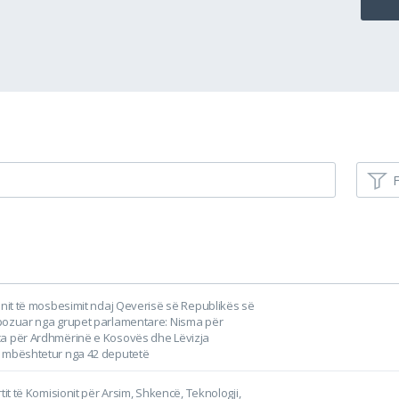
F
onit të mosbesimit ndaj Qeverisë së Republikës së
pozuar nga grupet parlamentare: Nisma për
a për Ardhmërinë e Kosovës dhe Lëvizja
 mbështetur nga 42 deputetë
tit të Komisionit për Arsim, Shkencë, Teknologji,