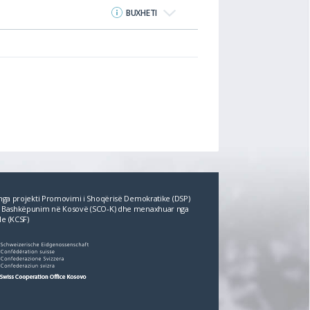
BUXHETI
r nga projekti Promovimi i Shoqërisë Demokratike (DSP)
për Bashkëpunim në Kosovë (SCO‐K) dhe menaxhuar nga
le (KCSF)