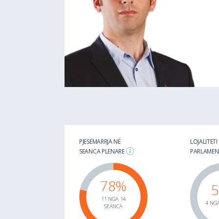
PJESËMARRJA NË
LOJALITETI
SEANCA PLENARE
PARLAME
78%
11 NGA 14
4 NGA
SEANCA