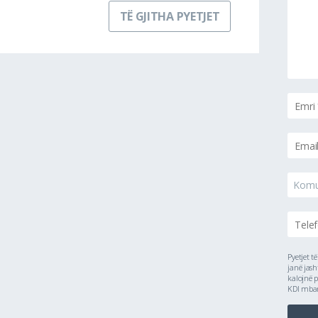
TË GJITHA PYETJET
Kom
Pyetjet t
janë jash
kalojnë p
KDI mbanë