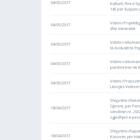
04/05/2017
Kulturë, Rini e Sp
145 për fuqizim 
Votimi i Projektl
04/05/2017
dhe mineralet
Votimi i rekoma
04/05/2017
të Avokatit të P
Votimi i rekoman
04/05/2017
punëtorëve në 
Votimi i Propozim
04/05/2017
Lëvizjes Vetëve
Shqyrtimi i Rekom
Gjinore, për Per
18/04/2017
vendimin nr. 20/2
zgjedhjen e pesë
Shqyrtimi i Rapo
18/04/2017
Kosovës për Intel