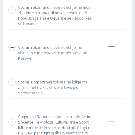
Votimi i rekomandimeve në lidhje me mos
zbatimi e rekomandimeve të Avokatit të
Popullit nga ana e Qeverisë së Republikës
së Kosovës
Votimi i rekomandimeve në lidhje me
shkeljen e të drejtave të punëtorëve në
Kosovë
Votimi i Propozim-rezolutës në lidhje me
arrestimet e aktivistëve të Lëvizjes
Vetëvendosje
Shqyrtimi i Raportit të Komisionit për Arsim,
Shkencë, Teknologji, Kulturë, Rini e Sport
lidhur me Mbikëqyrjen e zbatimit të Ligjit nr.
03/ L-145 për fuqizim dhe pjesëmarrje të