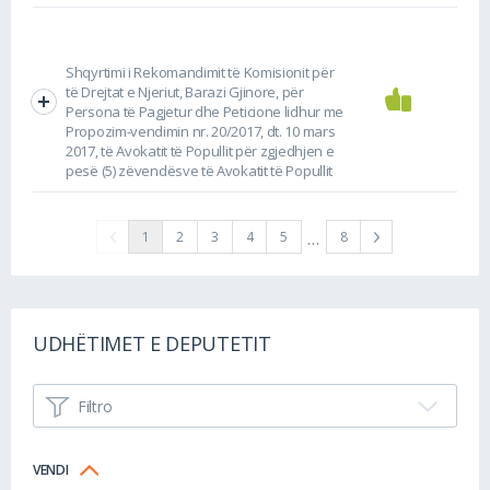
Shqyrtimi i Rekomandimit të Komisionit për
të Drejtat e Njeriut, Barazi Gjinore, për
Persona të Pagjetur dhe Peticione lidhur me
Propozim-vendimin nr. 20/2017, dt. 10 mars
2017, të Avokatit të Popullit për zgjedhjen e
pesë (5) zëvendësve të Avokatit të Popullit
…
1
2
3
4
5
8
UDHËTIMET E DEPUTETIT
Filtro
VENDI