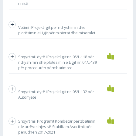
rinisë
Votimi i Projektligjit për ndryshimin dhe
plotësimin e Ligjit për minierat dhe mineralet
Shqyrtimi i dytë i Projektligjit nr. 05/L-118 për
ndryshimin dhe plotësimin e Ligjit nr. 04/L-139
për procedurën përmbarimore
Shqyrtimi i dytë i Projektligjit nr. 05/L-132 për
Automjete
Shqyrtimi i Programit Kombëtar për zbatimin
e Marrëveshjes së Stabilizim Asociimit për
periudhën 2017-2021