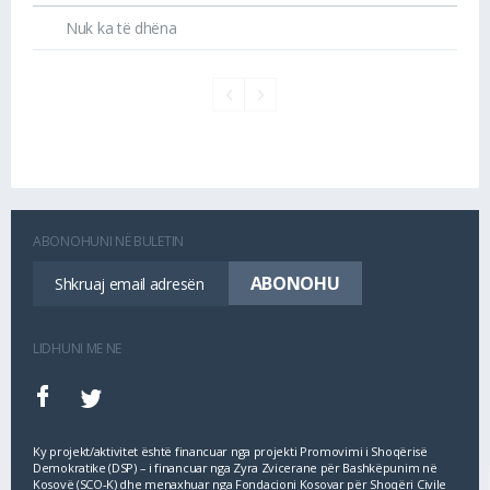
Nuk ka të dhëna
ABONOHUNI NË BULETIN
LIDHUNI ME NE
Ky projekt/aktivitet është financuar nga projekti Promovimi i Shoqërisë
Demokratike (DSP) – i financuar nga Zyra Zvicerane për Bashkëpunim në
Kosovë (SCO‐K) dhe menaxhuar nga Fondacioni Kosovar për Shoqëri Civile