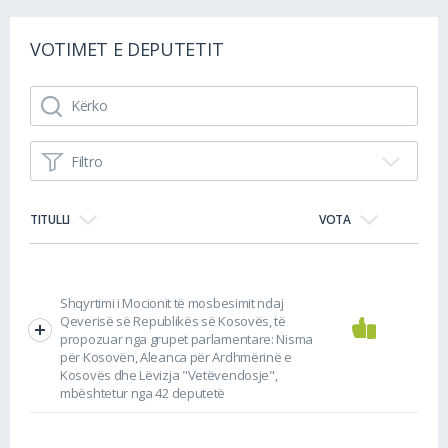
VOTIMET E DEPUTETIT
Filtro
TITULLI
VOTA
Shqyrtimi i Mocionit të mosbesimit ndaj
Qeverisë së Republikës së Kosovës, të
propozuar nga grupet parlamentare: Nisma
për Kosovën, Aleanca për Ardhmërinë e
Kosovës dhe Lëvizja "Vetëvendosje",
mbështetur nga 42 deputetë