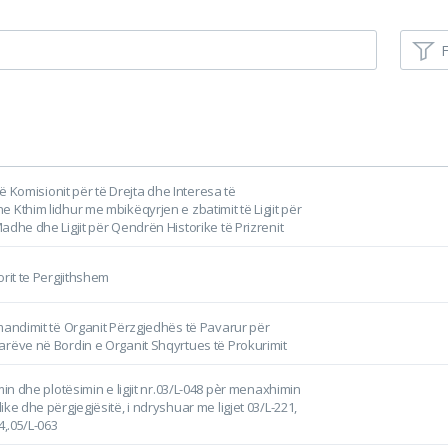
F
 të Komisionit për të Drejta dhe Interesa të
 Kthim lidhur me mbikëqyrjen e zbatimit të Ligjit për
adhe dhe Ligjit për Qendrën Historike të Prizrenit
orit te Pergjithshem
mandimit të Organit Përzgjedhës të Pavarur për
rëve në Bordin e Organit Shqyrtues të Prokurimit
min dhe plotësimin e ligjit nr.03/L-048 pèr menaxhimin
ke dhe përgjegjësitë, i ndryshuar me ligjet 03/L-221,
4,.05/L-063