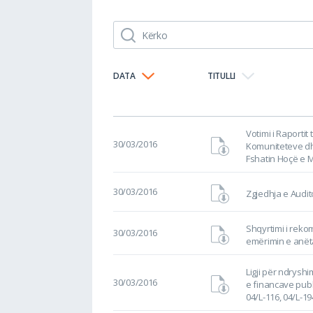
DATA
TITULLI
Votimi i Raportit
30/03/2016
Komuniteteve dhe
Fshatin Hoçë e M
30/03/2016
Zgjedhja e Audit
Shqyrtimi i reko
30/03/2016
emërimin e anëta
Ligji për ndryshi
30/03/2016
e financave publi
04/L-116, 04/L-19