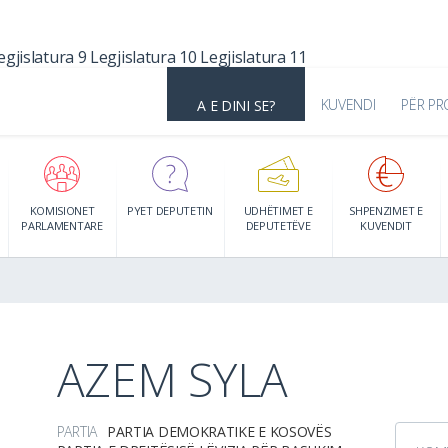
egjislatura 9
Legjislatura 10
Legjislatura 11
KUVENDI
PËR PR
A E DINI SE?
KOMISIONET
PYET DEPUTETIN
UDHËTIMET E
SHPENZIMET E
PARLAMENTARE
DEPUTETËVE
KUVENDIT
AZEM SYLA
PARTIA
PARTIA DEMOKRATIKE E KOSOVËS