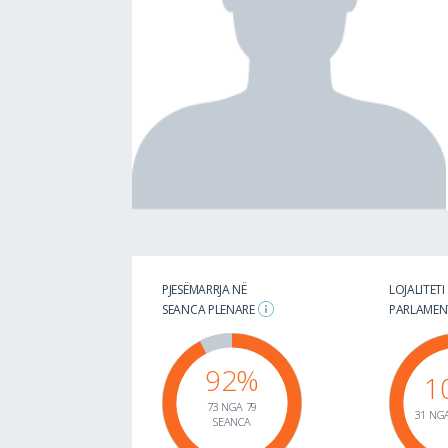
PJESËMARRJA NË
LOJALITETI
SEANCA PLENARE
PARLAME
92%
1
73 NGA 79
31 NGA
SEANCA