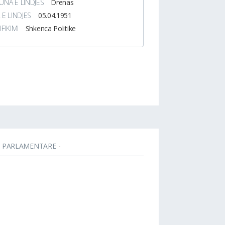
NA E LINDJES
Drenas
 E LINDJES
05.04.1951
IFIKIMI
Shkenca Politike
T PARLAMENTARE
-