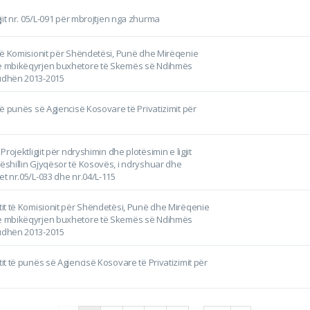
igjit nr. 05/L-091 për mbrojtjen nga zhurma
t të Komisionit për Shëndetësi, Punë dhe Mirëqenie
me mbikëqyrjen buxhetore të Skemës së Ndihmës
iudhën 2013-2015
 të punës së Agjencisë Kosovare të Privatizimit për
 Projektligjit për ndryshimin dhe plotësimin e ligjit
Këshillin Gjyqësor të Kosovës, i ndryshuar dhe
et nr.05/L-033 dhe nr.04/L-115
rtit të Komisionit për Shëndetësi, Punë dhe Mirëqenie
me mbikëqyrjen buxhetore të Skemës së Ndihmës
iudhën 2013-2015
tit të punës së Agjencisë Kosovare të Privatizimit për