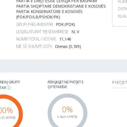
PARTIA E DREJTËSISË LËVIZJA PËR BASHKIM
KOMU
PARTIA SHQIPTARE DEMOKRISTIANE E KOSOVËS
DATA
PARTIA KONSERVATORE E KOSOVËS
KUAL
(PDK/PD/LB/PSHDK/PK)
GRUPI PARLAMENTAR
PDK (PDK)
LEGJISLATURAT PJESËMARRËSE
IV, V
NUMRI TOTAL I VOTAVE
11,146
MË SË SHUMTI VOTA
Drenas (5,189)
 NDAJ GRUPIT
PËRGJIGJET NË PYETJET E
PYETJE
QYTETARËVE
NTAR
0%
00%
0 NGA 0 PYETJE
 31 VOTIME