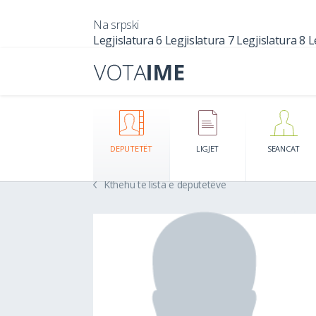
Na srpski
Legjislatura 6
Legjislatura 7
Legjislatura 8
L
DEPUTETËT
LIGJET
SEANCAT
Kthehu te lista e deputetëve