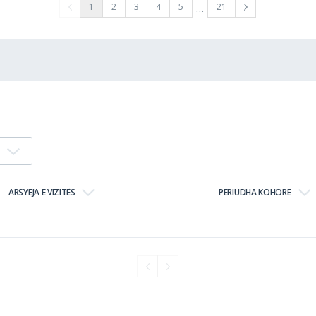
…
1
2
3
4
5
21
ARSYEJA E VIZITËS
PERIUDHA KOHORE