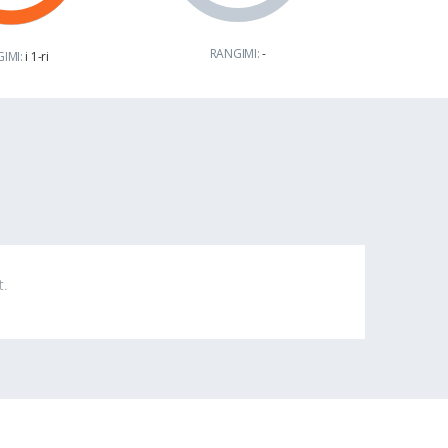
RANGIMI:
-
IMI:
i 1-ri
t.