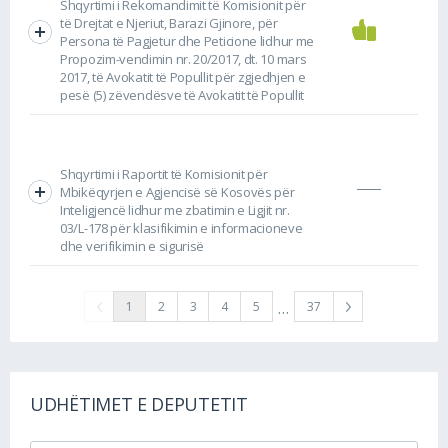
Shqyrtimi i Rekomandimit të Komisionit për
të Drejtat e Njeriut, Barazi Gjinore, për
Persona të Pagjetur dhe Peticione lidhur me
Propozim-vendimin nr. 20/2017, dt. 10 mars
2017, të Avokatit të Popullit për zgjedhjen e
pesë (5) zëvendësve të Avokatit të Popullit
Shqyrtimi i Raportit të Komisionit për
Mbikëqyrjen e Agjencisë së Kosovës për
Inteligjencë lidhur me zbatimin e Ligjit nr.
03/L-178 për klasifikimin e informacioneve
dhe verifikimin e sigurisë
…
1
2
3
4
5
37
UDHËTIMET E DEPUTETIT