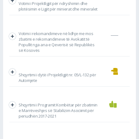
Votimi i Projektligjit për ndryshimin dhe
plotësimin e Ligjit për minierat dhe mineralet
Votimi i rekomandimeve në lidhje me mos
zbatimi e rekomandimeve të Avokatit të
Popullit nga ana e Qeverisë së Republikës
së Kosovës
Shqyrtimi i dytë i Projektligjit nr. 05/L-132 për
Automjete
Shqyrtimi i Programit Kombëtar për zbatimin
e Marrëveshjes së Stabilizim Asociimit për
periudhën 2017-2021