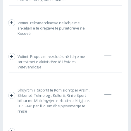
Votimi i rekomandimeve në lidhje me
shkeljen e të drejtave të punëtorëve në
Kosovë
Votimi i Propozim-rezolutës në lidhje me
arrestimet e aktivistëve të Lëvizjes
Vetëvendosje
Shqyrtimi i Raportit të Komisionit për Arsim,
Shkencë, Teknologji, Kulturë, Rini e Sport
lidhur me Mbikëqyrjen e zbatimit të Ligjit nr.
03/ L-145 për fuqizim dhe pjesëmarrje të
rinisë