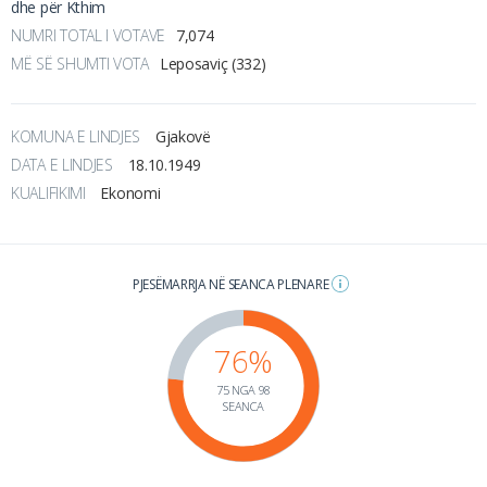
dhe për Kthim
NUMRI TOTAL I VOTAVE
7,074
MË SË SHUMTI VOTA
Leposaviç (332)
KOMUNA E LINDJES
Gjakovë
DATA E LINDJES
18.10.1949
KUALIFIKIMI
Ekonomi
PJESËMARRJA NË SEANCA PLENARE
76%
75 NGA 98
SEANCA