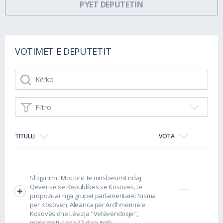
PYET DEPUTETIN
VOTIMET E DEPUTETIT
Filtro
TITULLI
VOTA
Shqyrtimi i Mocionit të mosbesimit ndaj
Qeverisë së Republikës së Kosovës, të
propozuar nga grupet parlamentare: Nisma
për Kosovën, Aleanca për Ardhmërinë e
Kosovës dhe Lëvizja "Vetëvendosje",
mbështetur nga 42 deputetë