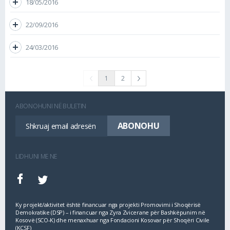
18/05/2016
22/09/2016
24/03/2016
1
2
ABONOHUNI NË BULETIN
LIDHUNI ME NE
Ky projekt/aktivitet është financuar nga projekti Promovimi i Shoqërisë
Demokratike (DSP) – i financuar nga Zyra Zvicerane për Bashkëpunim në
Kosovë (SCO‐K) dhe menaxhuar nga Fondacioni Kosovar për Shoqëri Civile
(KCSF)