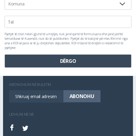
Pyetjet të cilat nxisin gjuhë të urrejtjes, nuk janë qartë të formuluara dhe janë jashtë
tematikave të Kuvendit, nuk do të publikohen. Pyetjet do të kalojnë përmes filtrimit nga
ana e KDI-së para se të ju drejtohen deputetëve. KDI mbanë të drejtën e redaktimit të
pyetjeve.
ABONOHUNI NË BULETIN
LIDHUNI ME NE