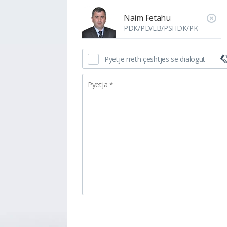
Naim Fetahu
PDK/PD/LB/PSHDK/PK
Pyetje rreth çështjes së dialogut