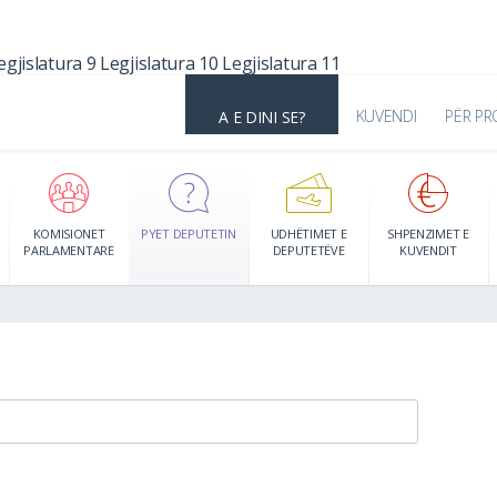
egjislatura 9
Legjislatura 10
Legjislatura 11
KUVENDI
PËR PR
A E DINI SE?
KOMISIONET
PYET DEPUTETIN
UDHËTIMET E
SHPENZIMET E
PARLAMENTARE
DEPUTETËVE
KUVENDIT