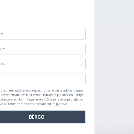
una
ë cilat nxisin gjuhë të urrejtjes, nuk janë qartë të formuluara
 jashtë tematikave të Kuvendit, nuk do të publikohen. Pyetjet
lojnë përmes filtrimit nga ana e KDI-së para se të ju drejtohen
ve. KDI mbanë të drejtën e redaktimit të pyetjeve.