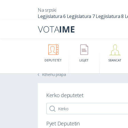
Na srpski
Legjislatura 6
Legjislatura 7
Legjislatura 8
L
DEPUTETËT
LIGJET
SEANCAT
Kthehu prapa
Kerko deputetet
Pyet Deputetin