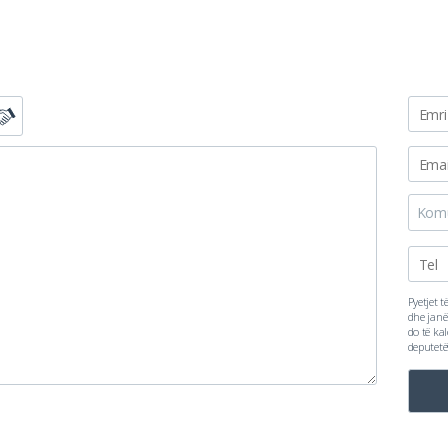
Kom
Pyetjet t
dhe janë
do të ka
deputetë