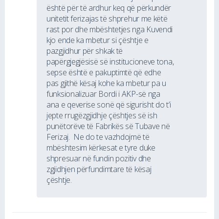
është për të ardhur keq që përkundër
unitetit ferizajas të shprehur me këtë
rast por dhe mbështetjes nga Kuvendi
kjo ende ka mbetur si çështje e
pazgjidhur për shkak të
papërgjegjësisë së institucioneve tona,
sepse është e pakuptimtë që edhe
pas gjithë kësaj kohe ka mbetur pa u
funksionalizuar Bordi i AKP-së nga
ana e qeverise sonë që sigurisht do t’i
jepte rrugëzgjidhje çështjes së ish
punëtorëve të Fabrikës së Tubave në
Ferizaj. Ne do te vazhdojmë të
mbështesim kërkesat e tyre duke
shpresuar në fundin pozitiv dhe
zgjidhjen përfundimtare të kësaj
çështje.