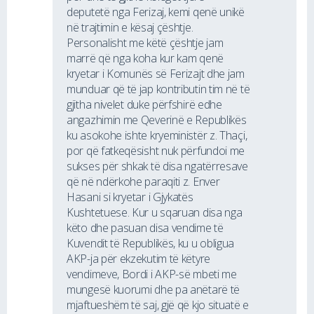
deputetë nga Ferizaj, kemi qenë unikë
në trajtimin e kësaj çështje.
Personalisht me këtë çështje jam
marrë që nga koha kur kam qenë
kryetar i Komunës së Ferizajt dhe jam
munduar që të jap kontributin tim në të
gjitha nivelet duke përfshirë edhe
angazhimin me Qeverinë e Republikës
ku asokohe ishte kryeministër z. Thaçi,
por që fatkeqësisht nuk përfundoi me
sukses për shkak të disa ngatërresave
që në ndërkohe paraqiti z. Enver
Hasani si kryetar i Gjykatës
Kushtetuese. Kur u sqaruan disa nga
këto dhe pasuan disa vendime të
Kuvendit të Republikës, ku u obligua
AKP-ja për ekzekutim të këtyre
vendimeve, Bordi i AKP-së mbeti me
mungesë kuorumi dhe pa anëtarë të
mjaftueshëm të saj, gjë që kjo situatë e