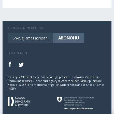
ABONOHUNI NË BULETIN
LIDHUNI ME NE
Ky projekt/aktivitet është financuar nga projekti Promovimi i Shoqërisë
Demokratike (DSP) – i financuar nga Zyra Zvicerane për Bashkëpunim në
Kosovë (SCO‐K) dhe menaxhuar nga Fondacioni Kosovar për Shoqëri Civile
(KCSF)