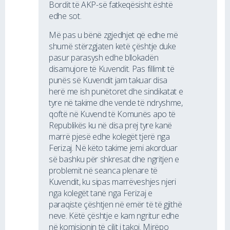
Bordit të AKP-së fatkeqësisht është
edhe sot.
Më pas u bënë zgjedhjet që edhe më
shumë stërzgjaten ketë çështje duke
pasur parasysh edhe bllokadën
disamujore të Kuvendit. Pas fillimit të
punës së Kuvendit jam takuar disa
herë me ish punëtoret dhe sindikatat e
tyre në takime dhe vende të ndryshme,
qoftë në Kuvend të Komunës apo të
Republikës ku në disa prej tyre kanë
marrë pjesë edhe kolegët tjerë nga
Ferizaj. Në këto takime jemi akorduar
së bashku për shkresat dhe ngritjen e
problemit në seanca plenare të
Kuvendit, ku sipas marrëveshjes njeri
nga kolegët tanë nga Ferizaj e
paraqiste çështjen në emër të të gjithë
neve. Këtë çështje e kam ngritur edhe
në komisionin të cilit i takoj. Mirëpo