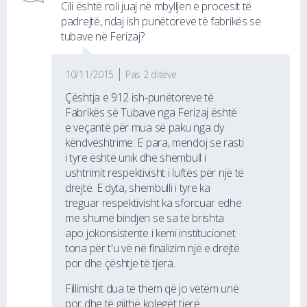
Cili është roli juaj në mbylljen e procesit të
padrejtë, ndaj ish punëtoreve të fabrikës se
tubave në Ferizaj?
10/11/2015
Pas 2 ditëve
Çështja e 912 ish-punëtoreve të
Fabrikës së Tubave nga Ferizaj është
e veçantë për mua së paku nga dy
këndvështrime: E para, mendoj se rasti
i tyre është unik dhe shembull i
ushtrimit respektivisht i luftës për një të
drejtë. E dyta, shembulli i tyre ka
treguar respektivisht ka sforcuar edhe
me shumë bindjen se sa të brishta
apo jokonsistente i kemi institucionet
tona për t'u vë në finalizim një e drejtë
por dhe çështje të tjera.
Fillimisht dua te them që jo vetëm unë
por dhe të gjithë kolegët tjerë