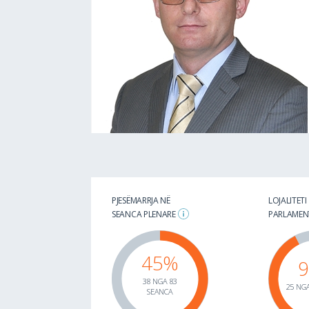
PJESËMARRJA NË
LOJALITETI
SEANCA PLENARE
PARLAME
45%
38 NGA 83
25 NGA
SEANCA