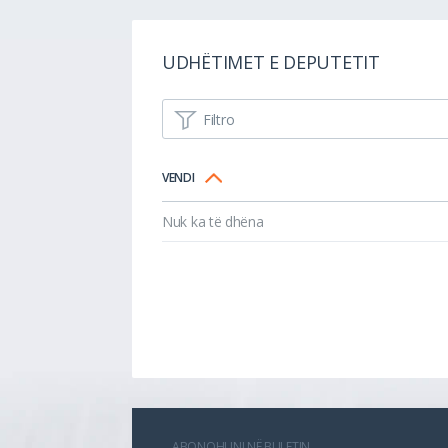
UDHËTIMET E DEPUTETIT
Filtro
VENDI
Nuk ka të dhëna
ABONOHUNI NË BULETIN