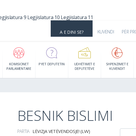
egjislatura 9
Legjislatura 10
Legjislatura 11
KUVENDI
PËR PR
A E DINI SE?
KOMISIONET
PYET DEPUTETIN
UDHËTIMET E
SHPENZIMET E
PARLAMENTARE
DEPUTETËVE
KUVENDIT
BESNIK BISLIMI
PARTIA
LËVIZJA VETËVENDOSJE! (LVV)