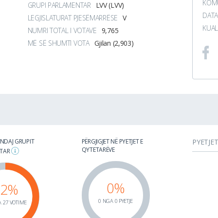
KOMU
GRUPI PARLAMENTAR
LVV (LVV)
DATA
LEGJISLATURAT PJESËMARRËSE
V
KUAL
NUMRI TOTAL I VOTAVE
9,765
MË SË SHUMTI VOTA
Gjilan (2,903)
 NDAJ GRUPIT
PËRGJIGJET NË PYETJET E
PYETJE
QYTETARËVE
NTAR
0%
92%
0 NGA 0 PYETJE
 27 VOTIME