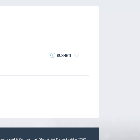
BUXHETI
r nga projekti Promovimi i Shoqërisë Demokratike (DSP)