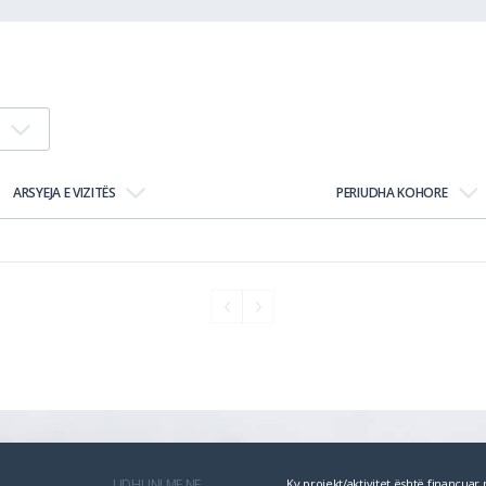
ARSYEJA E VIZITËS
PERIUDHA KOHORE
LIDHUNI ME NE
Ky projekt/aktivitet është financua