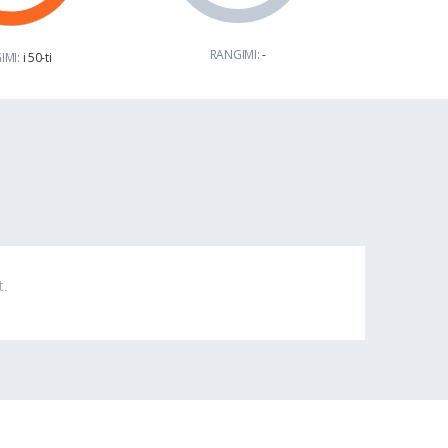
RANGIMI:
-
IMI:
i 50-ti
t.