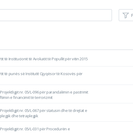
F
it të Institucionit të Avokatit të Popullit për vitin 2015
tit të punës së Institutit Gjyqësor të Kosovës për
 Projektligjit nr. 05/L-096 për parandalimin e pastrimit
timin e financimit të terrorizmit
 Projektligjit nr. 05/L-067 për statusin dhe të drejtat e
egjik dhe tetraplegjik
i Projektligjit nr. 05/L-031 për Procedurën e