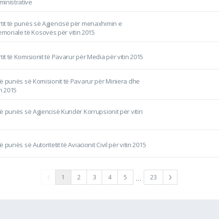
inistrative
rtit të punës së Agjencisë për menaxhimin e
oriale të Kosovës për vitin 2015
tit të Komisionit të Pavarur për Media për vitin 2015
t të punës së Komisionit të Pavarur për Miniera dhe
in 2015
 të punës së Agjencisë Kundër Korrupsionit për vitin
të punës së Autoritetit të Aviacionit Civil për vitin 2015
…
1
2
3
4
5
23