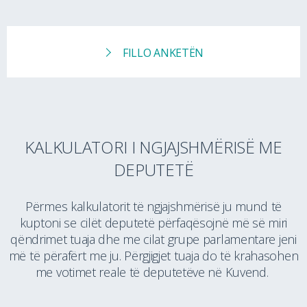
FILLO ANKETËN
KALKULATORI I NGJAJSHMËRISË ME
DEPUTETË
Përmes kalkulatorit të ngjajshmërisë ju mund të
kuptoni se cilët deputetë përfaqësojnë më së miri
qëndrimet tuaja dhe me cilat grupe parlamentare jeni
më të përafërt me ju. Përgjigjet tuaja do të krahasohen
me votimet reale të deputetëve në Kuvend.