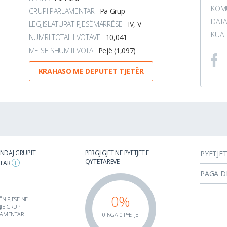
KOMU
GRUPI PARLAMENTAR
Pa Grup
DATA
LEGJISLATURAT PJESËMARRËSE
IV, V
KUAL
NUMRI TOTAL I VOTAVE
10,041
MË SË SHUMTI VOTA
Pejë (1,097)
KRAHASO ME DEPUTET TJETËR
 NDAJ GRUPIT
PËRGJIGJET NË PYETJET E
PYETJE
QYTETARËVE
NTAR
PAGA D
0%
N PJESË NË
JË GRUP
LAMENTAR
0 NGA 0 PYETJE