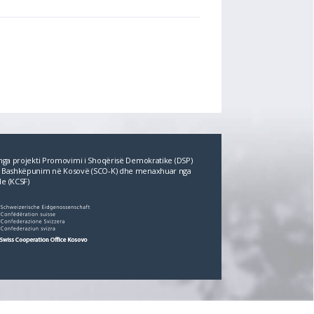
r nga projekti Promovimi i Shoqërisë Demokratike (DSP)
për Bashkëpunim në Kosovë (SCO‐K) dhe menaxhuar nga
le (KCSF)