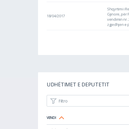
Shqyrtimi i R
Gjinore, për
18/04/2017
vendimin nr. 
zgjedhjen e p
UDHËTIMET E DEPUTETIT
Filtro
VENDI