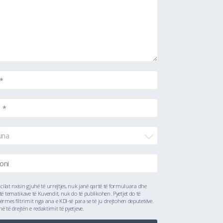
una
ë cilat nxisin gjuhë të urrejtjes, nuk janë qartë të formuluara dhe
të tematikave të Kuvendit, nuk do të publikohen. Pyetjet do të
ërmes filtrimit nga ana e KDI-së para se të ju drejtohen deputetëve.
 të drejtën e redaktimit të pyetjeve.