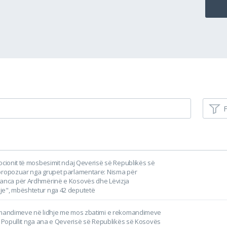
F
Mocionit të mosbesimit ndaj Qeverisë së Republikës së
propozuar nga grupet parlamentare: Nisma për
anca për Ardhmërinë e Kosovës dhe Lëvizja
e", mbështetur nga 42 deputetë
omandimeve në lidhje me mos zbatimi e rekomandimeve
të Popullit nga ana e Qeverisë së Republikës së Kosovës