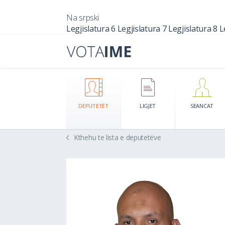
Na srpski
Legjislatura 6
Legjislatura 7
Legjislatura 8
L
DEPUTETËT
LIGJET
SEANCAT
Kthehu te lista e deputetëve