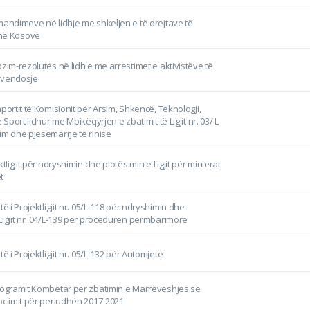
mandimeve në lidhje me shkeljen e të drejtave të
në Kosovë
ozim-rezolutës në lidhje me arrestimet e aktivistëve të
ëvendosje
aportit të Komisionit për Arsim, Shkencë, Teknologji,
e Sport lidhur me Mbikëqyrjen e zbatimit të Ligjit nr. 03/ L-
im dhe pjesëmarrje të rinisë
ktligjit për ndryshimin dhe plotësimin e Ligjit për minierat
t
të i Projektligjit nr. 05/L-118 për ndryshimin dhe
Ligjit nr. 04/L-139 për procedurën përmbarimore
të i Projektligjit nr. 05/L-132 për Automjete
Programit Kombëtar për zbatimin e Marrëveshjes së
ociimit për periudhën 2017-2021