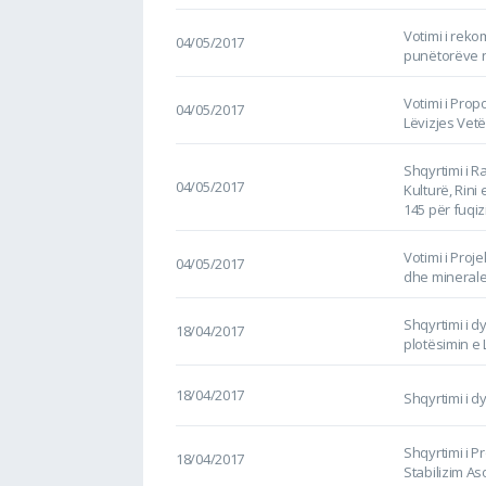
Votimi i reko
04/05/2017
punëtorëve 
Votimi i Prop
04/05/2017
Lëvizjes Vet
Shqyrtimi i R
04/05/2017
Kulturë, Rini 
145 për fuqiz
Votimi i Proje
04/05/2017
dhe minerale
Shqyrtimi i dy
18/04/2017
plotësimin e 
18/04/2017
Shqyrtimi i dy
Shqyrtimi i 
18/04/2017
Stabilizim As