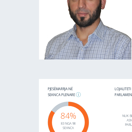
PJESËMARRJA NË
LOJALITETI
SEANCA PLENARE
PARLAME
84%
NUK BË
ASN
83 NGA 98
PAR
SEANCA