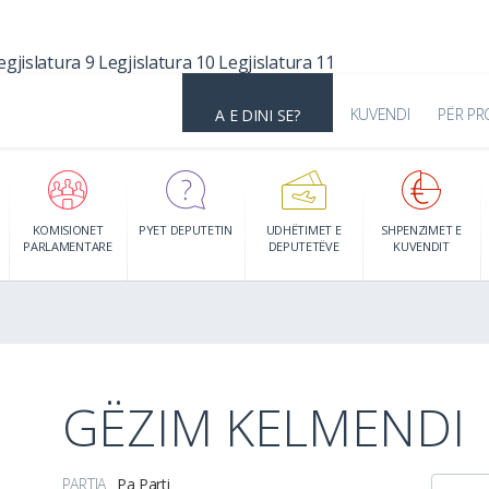
egjislatura 9
Legjislatura 10
Legjislatura 11
KUVENDI
PËR PR
A E DINI SE?
KOMISIONET
PYET DEPUTETIN
UDHËTIMET E
SHPENZIMET E
PARLAMENTARE
DEPUTETËVE
KUVENDIT
GËZIM KELMENDI
PARTIA
Pa Parti