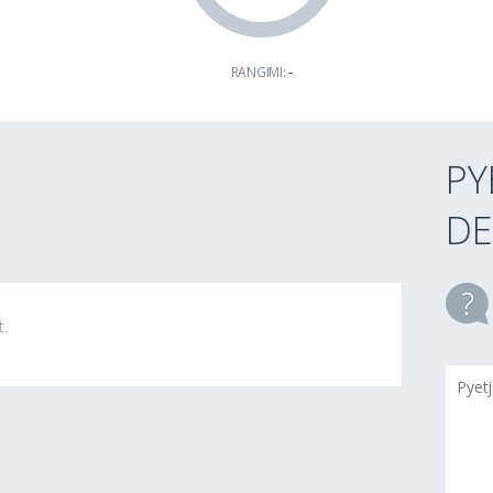
RANGIMI:
-
PY
DE
t.