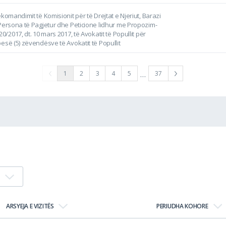
ekomandimit të Komisionit për të Drejtat e Njeriut, Barazi
 Persona të Pagjetur dhe Peticione lidhur me Propozim-
20/2017, dt. 10 mars 2017, të Avokatit të Popullit për
esë (5) zëvendësve të Avokatit të Popullit
…
1
2
3
4
5
37
ARSYEJA E VIZITËS
PERIUDHA KOHORE