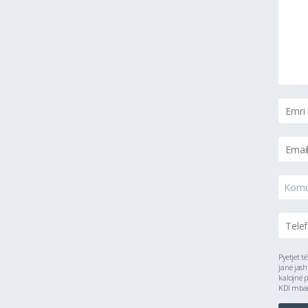
Kom
Pyetjet t
janë jash
kalojnë p
KDI mbanë