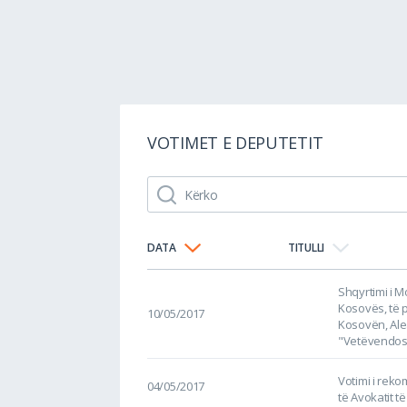
VOTIMET E DEPUTETIT
DATA
TITULLI
Shqyrtimi i 
Kosovës, të 
10/05/2017
Kosovën, Ale
"Vetëvendosj
Votimi i rek
04/05/2017
të Avokatit 