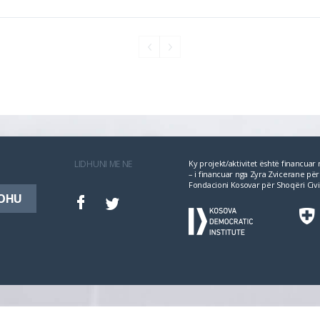
LIDHUNI ME NE
Ky projekt/aktivitet është financua
– i financuar nga Zyra Zvicerane 
Fondacioni Kosovar për Shoqëri Civi