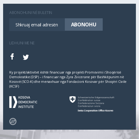
ABONOHUNI NË BULETIN
LIDHUNI ME NE
Ky projekt/aktivitet është financuar nga projekti Promovimi i Shoqërisë
Demokratike (DSP) – i financuar nga Zyra Zvicerane për Bashkëpunim në
Kosovë (SCO‐K) dhe menaxhuar nga Fondacioni Kosovar për Shoqëri Civile
(KCSF)