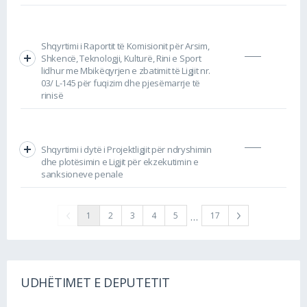
Shqyrtimi i Raportit të Komisionit për Arsim,
Shkencë, Teknologji, Kulturë, Rini e Sport
lidhur me Mbikëqyrjen e zbatimit të Ligjit nr.
03/ L-145 për fuqizim dhe pjesëmarrje të
rinisë
Shqyrtimi i dytë i Projektligjit për ndryshimin
dhe plotësimin e Ligjit për ekzekutimin e
sanksioneve penale
…
1
2
3
4
5
17
UDHËTIMET E DEPUTETIT