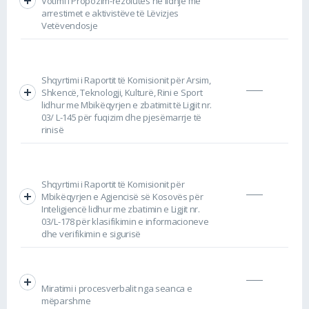
Votimi i Propozim-rezolutës në lidhje me
arrestimet e aktivistëve të Lëvizjes
Vetëvendosje
Shqyrtimi i Raportit të Komisionit për Arsim,
Shkencë, Teknologji, Kulturë, Rini e Sport
lidhur me Mbikëqyrjen e zbatimit të Ligjit nr.
03/ L-145 për fuqizim dhe pjesëmarrje të
rinisë
Shqyrtimi i Raportit të Komisionit për
Mbikëqyrjen e Agjencisë së Kosovës për
Inteligjencë lidhur me zbatimin e Ligjit nr.
03/L-178 për klasifikimin e informacioneve
dhe verifikimin e sigurisë
Miratimi i procesverbalit nga seanca e
mëparshme