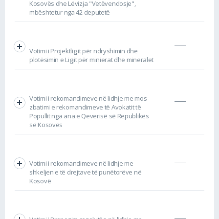
Kosovës dhe Lëvizja "Vetëvendosje",
mbështetur nga 42 deputetë
Votimi i Projektligjit për ndryshimin dhe
plotësimin e Ligjit për minierat dhe mineralet
Votimi i rekomandimeve në lidhje me mos
zbatimi e rekomandimeve të Avokatit të
Popullit nga ana e Qeverisë së Republikës
së Kosovës
Votimi i rekomandimeve në lidhje me
shkeljen e të drejtave të punëtorëve në
Kosovë