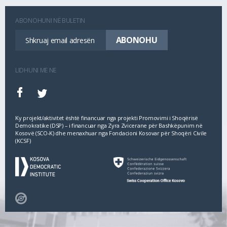
ABONOHUNI NË BULETIN
LIDHUNI ME NE
Ky projekt/aktivitet është financuar nga projekti Promovimi i Shoqërisë
Demokratike (DSP) – i financuar nga Zyra Zvicerane për Bashkëpunim në
Kosovë (SCO‐K) dhe menaxhuar nga Fondacioni Kosovar për Shoqëri Civile
(KCSF)