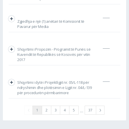
Zgjedhja e një (1) anëtari të Komisionit të
Pavarur për Media
Shqyrtimi i Propozim - Programit të Punës së
Kuvendit të Republikës së Kosovës për vitin
2017
Shqyrtimi i dytë i Projektligjit nr. 05/L-118 për
ndryshimin dhe plotësimin e Ligjit nr. 04/L-139
për procedurën përmbarimore
…
1
2
3
4
5
37