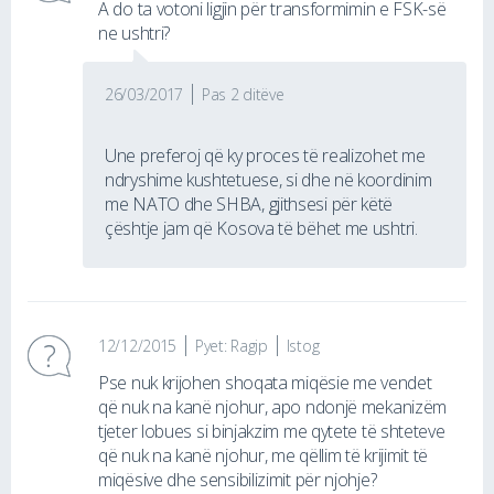
A do ta votoni ligjin për transformimin e FSK-së
ne ushtri?
26/03/2017
Pas 2 ditëve
Une preferoj që ky proces të realizohet me
ndryshime kushtetuese, si dhe në koordinim
me NATO dhe SHBA, gjithsesi për këtë
çështje jam që Kosova të bëhet me ushtri.
12/12/2015
Pyet: Ragip
Istog
Pse nuk krijohen shoqata miqësie me vendet
që nuk na kanë njohur, apo ndonjë mekanizëm
tjeter lobues si binjakzim me qytete të shteteve
që nuk na kanë njohur, me qëllim të krijimit të
miqësive dhe sensibilizimit për njohje?