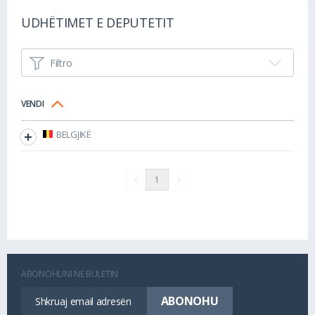
UDHËTIMET E DEPUTETIT
Filtro
VENDI
BELGJIKË
1
ABONOHUNI NË BULETIN