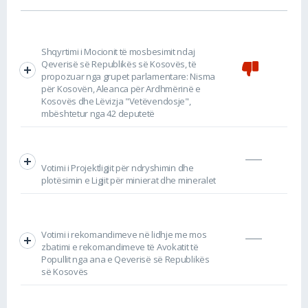
Shqyrtimi i Mocionit të mosbesimit ndaj
Qeverisë së Republikës së Kosovës, të
propozuar nga grupet parlamentare: Nisma
për Kosovën, Aleanca për Ardhmërinë e
Kosovës dhe Lëvizja "Vetëvendosje",
mbështetur nga 42 deputetë
Votimi i Projektligjit për ndryshimin dhe
plotësimin e Ligjit për minierat dhe mineralet
Votimi i rekomandimeve në lidhje me mos
zbatimi e rekomandimeve të Avokatit të
Popullit nga ana e Qeverisë së Republikës
së Kosovës