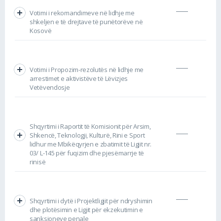
Votimi i rekomandimeve në lidhje me
shkeljen e të drejtave të punëtorëve në
Kosovë
Votimi i Propozim-rezolutës në lidhje me
arrestimet e aktivistëve të Lëvizjes
Vetëvendosje
Shqyrtimi i Raportit të Komisionit për Arsim,
Shkencë, Teknologji, Kulturë, Rini e Sport
lidhur me Mbikëqyrjen e zbatimit të Ligjit nr.
03/ L-145 për fuqizim dhe pjesëmarrje të
rinisë
Shqyrtimi i dytë i Projektligjit për ndryshimin
dhe plotësimin e Ligjit për ekzekutimin e
sanksioneve penale