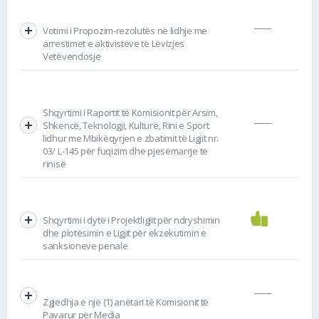
Votimi i Propozim-rezolutës në lidhje me
arrestimet e aktivistëve të Lëvizjes
Vetëvendosje
Shqyrtimi i Raportit të Komisionit për Arsim,
Shkencë, Teknologji, Kulturë, Rini e Sport
lidhur me Mbikëqyrjen e zbatimit të Ligjit nr.
03/ L-145 për fuqizim dhe pjesëmarrje të
rinisë
Shqyrtimi i dytë i Projektligjit për ndryshimin
dhe plotësimin e Ligjit për ekzekutimin e
sanksioneve penale
Zgjedhja e një (1) anëtari të Komisionit të
Pavarur për Media