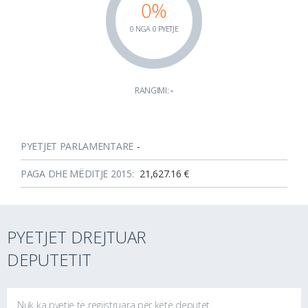
0%
0 NGA 0 PYETJE
RANGIMI:
-
PYETJET PARLAMENTARE
-
PAGA DHE MËDITJE 2015:
21,627.16 €
PYETJET DREJTUAR
DEPUTETIT
Nuk ka pyetje të regjistruara për këtë deputet.