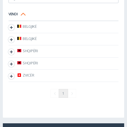
VENDI
BELGJIKË
BELGJIKË
SHQIPËRI
SHQIPËRI
ZVICËR
1