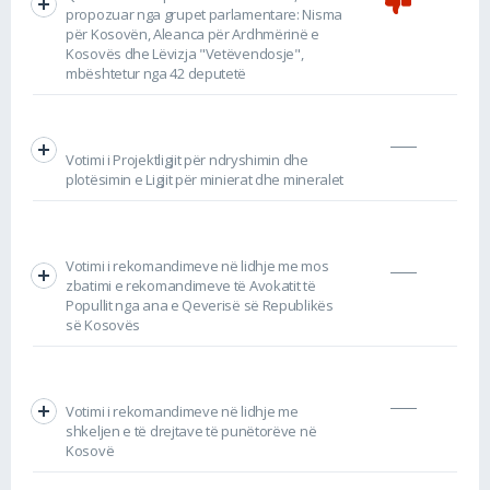
propozuar nga grupet parlamentare: Nisma
për Kosovën, Aleanca për Ardhmërinë e
Kosovës dhe Lëvizja "Vetëvendosje",
mbështetur nga 42 deputetë
Votimi i Projektligjit për ndryshimin dhe
plotësimin e Ligjit për minierat dhe mineralet
Votimi i rekomandimeve në lidhje me mos
zbatimi e rekomandimeve të Avokatit të
Popullit nga ana e Qeverisë së Republikës
së Kosovës
Votimi i rekomandimeve në lidhje me
shkeljen e të drejtave të punëtorëve në
Kosovë