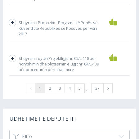
Shqyrtimi i Propozim - Programit të Punës së
Kuvendit të Republikës së Kosovës për vitin
2017
Shqyrtimi i dytë i Projektligjit nr. 05/L-118 për
ndryshimin dhe plotësimin e Ligjit nr. 04/L-139
për procedurën përmbarimore
…
1
2
3
4
5
37
UDHËTIMET E DEPUTETIT
Filtro