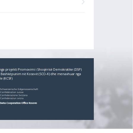
r nga projekti Promovimi i Shoqërisë Demokratike (DSP)
për Bashkëpunim në Kosovë (SCO‐K) dhe menaxhuar nga
le (KCSF)