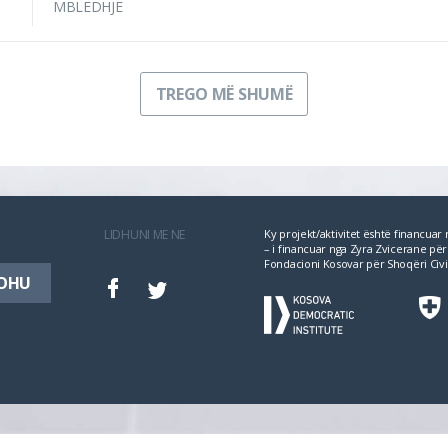
MBLEDHJE
TREGO MË SHUMË
LIDHUNI ME NE
Ky projekt/aktivitet është financua
– i financuar nga Zyra Zvicerane 
Fondacioni Kosovar për Shoqëri Civi