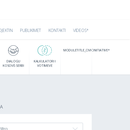
OJEKTIN
PUBLIKIMET
KONTAKTI
VIDEOS*
MODULETITLE_CIVICINITIATIVE*
DIALOGU
KALKULATORI I
KOSOVË-SERBI
VOTIMEVE
JA
Filtro