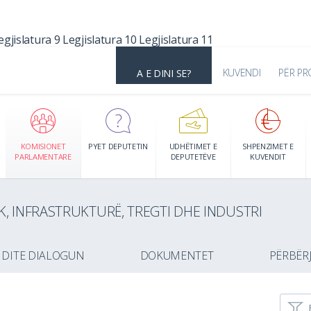
egjislatura 9
Legjislatura 10
Legjislatura 11
KUVENDI
PËR PR
A E DINI SE?
KOMISIONET
PYET DEPUTETIN
UDHËTIMET E
SHPENZIMET E
PARLAMENTARE
DEPUTETËVE
KUVENDIT
K, INFRASTRUKTURË, TREGTI DHE INDUSTRI
 DITE DIALOGUN
DOKUMENTET
PËRBËR