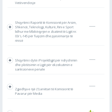
Vetëvendosje
Shqyrtimi i Raportit të Komisionit për Arsim,
Shkencë, Teknologji, Kulturë, Rini e Sport
lidhur me Mbikëqyrjen e zbatimit të Ligjit nr.
03/ L-145 për fuqizim dhe pjesëmarrje të
rinisë
Shqyrtimi i dytë i Projektligjit për ndryshimin
dhe plotësimin e Ligjit për ekzekutimin e
sanksioneve penale
Zgjedhja e një (1) anëtari të Komisionit të
Pavarur për Media