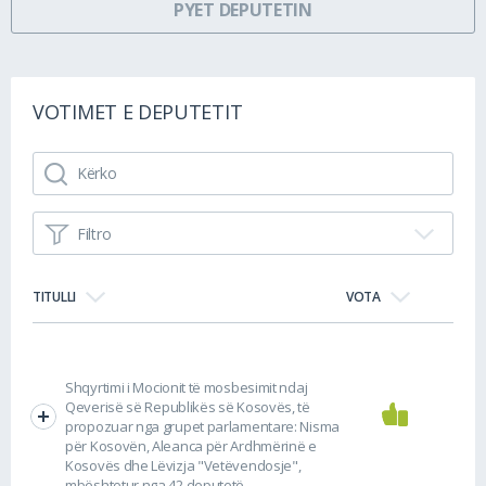
PYET DEPUTETIN
VOTIMET E DEPUTETIT
Filtro
TITULLI
VOTA
Shqyrtimi i Mocionit të mosbesimit ndaj
Qeverisë së Republikës së Kosovës, të
propozuar nga grupet parlamentare: Nisma
për Kosovën, Aleanca për Ardhmërinë e
Kosovës dhe Lëvizja "Vetëvendosje",
mbështetur nga 42 deputetë