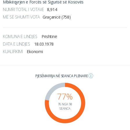
Mbikëqyrjen e Forcës së Sigurisë së Kosovës
NUMRI TOTAL I VOTAVE
8,914
MË SË SHUMTI VOTA
Graçanicë (758)
KOMUNA E LINDJES
Prishtinë
DATA E LINDJES
18.03.1978
KUALIFIKIMI
Ekonomi
PJESËMARRJA NË SEANCA PLENARE
77%
76 NGA 98
SEANCA