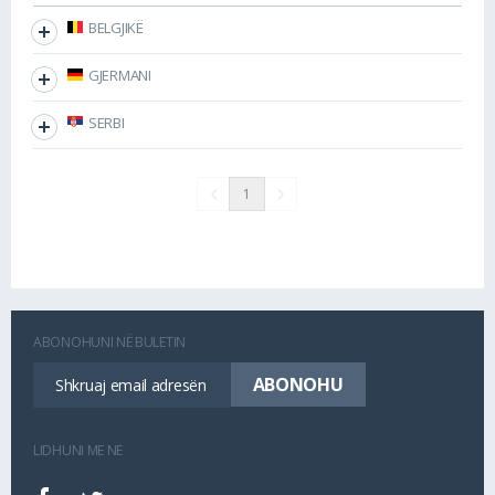
BELGJIKË
GJERMANI
SERBI
1
ABONOHUNI NË BULETIN
LIDHUNI ME NE