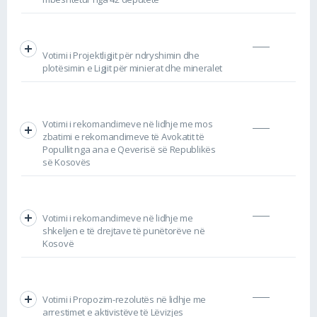
Votimi i Projektligjit për ndryshimin dhe
plotësimin e Ligjit për minierat dhe mineralet
Votimi i rekomandimeve në lidhje me mos
zbatimi e rekomandimeve të Avokatit të
Popullit nga ana e Qeverisë së Republikës
së Kosovës
Votimi i rekomandimeve në lidhje me
shkeljen e të drejtave të punëtorëve në
Kosovë
Votimi i Propozim-rezolutës në lidhje me
arrestimet e aktivistëve të Lëvizjes