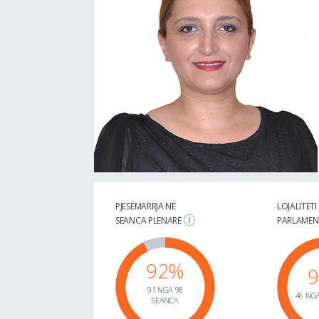
PJESËMARRJA NË
LOJALITETI
SEANCA PLENARE
PARLAME
92%
91 NGA 98
46 NGA
SEANCA