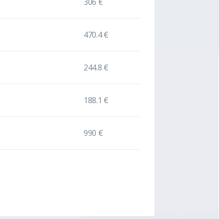
306 €
470.4 €
244.8 €
188.1 €
990 €