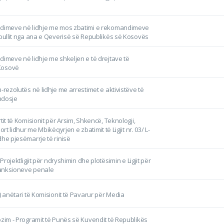
ndimeve në lidhje me mos zbatimi e rekomandimeve
opullit nga ana e Qeverisë së Republikës së Kosovës
dimeve në lidhje me shkeljen e të drejtave të
Kosovë
-rezolutës në lidhje me arrestimet e aktivistëve të
ndosje
tit të Komisionit për Arsim, Shkencë, Teknologji,
ort lidhur me Mbikëqyrjen e zbatimit të Ligjit nr. 03/ L-
dhe pjesëmarrje të rinisë
 Projektligjit për ndryshimin dhe plotësimin e Ligjit për
anksioneve penale
1) anëtari të Komisionit të Pavarur për Media
ozim - Programit të Punës së Kuvendit të Republikës