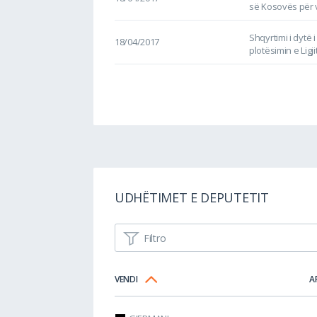
së Kosovës për v
Shqyrtimi i dytë 
18/04/2017
plotësimin e Lig
UDHËTIMET E DEPUTETIT
Filtro
VENDI
A