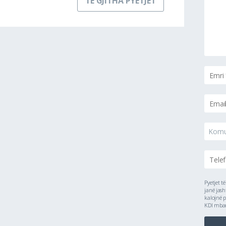
TË GJITHA PYETJET
Kom
Pyetjet t
janë jash
kalojnë p
KDI mbanë