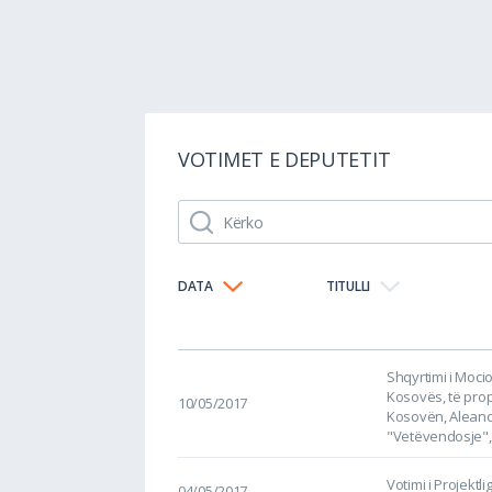
VOTIMET E DEPUTETIT
DATA
TITULLI
Shqyrtimi i Moci
Kosovës, të pro
10/05/2017
Kosovën, Aleanc
"Vetëvendosje",
Votimi i Projektl
04/05/2017