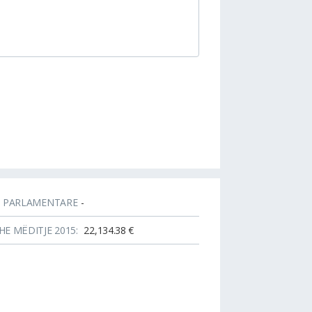
T PARLAMENTARE
-
HE MËDITJE 2015:
22,134.38 €