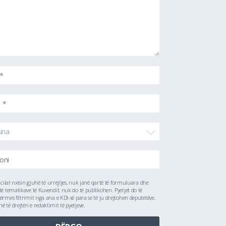
una
ë cilat nxisin gjuhë të urrejtjes, nuk janë qartë të formuluara dhe
të tematikave të Kuvendit, nuk do të publikohen. Pyetjet do të
ërmes filtrimit nga ana e KDI-së para se të ju drejtohen deputetëve.
 të drejtën e redaktimit të pyetjeve.