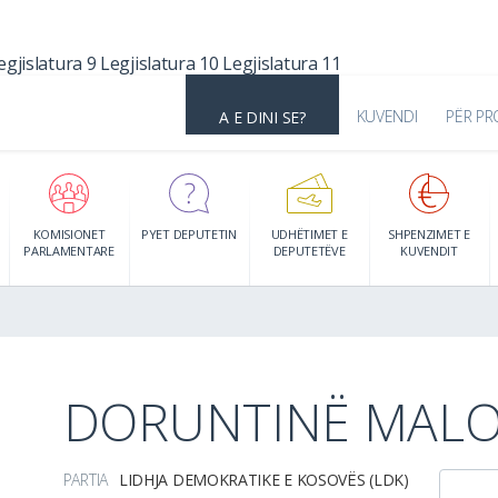
egjislatura 9
Legjislatura 10
Legjislatura 11
KUVENDI
PËR PR
A E DINI SE?
KOMISIONET
PYET DEPUTETIN
UDHËTIMET E
SHPENZIMET E
PARLAMENTARE
DEPUTETËVE
KUVENDIT
DORUNTINË MALO
PARTIA
LIDHJA DEMOKRATIKE E KOSOVËS (LDK)