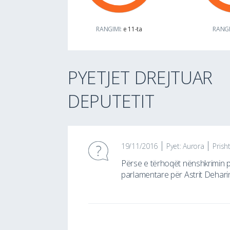
RANGIMI:
e 11-ta
RANGI
PYETJET DREJTUAR
DEPUTETIT
19/11/2016
Pyet: Aurora
Prish
Përse e tërhoqët nënshkrimin 
parlamentare për Astrit Dehari