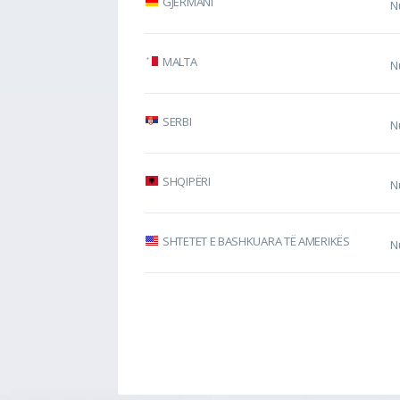
GJERMANI
N
MALTA
N
SERBI
N
SHQIPËRI
N
SHTETET E BASHKUARA TË AMERIKËS
N