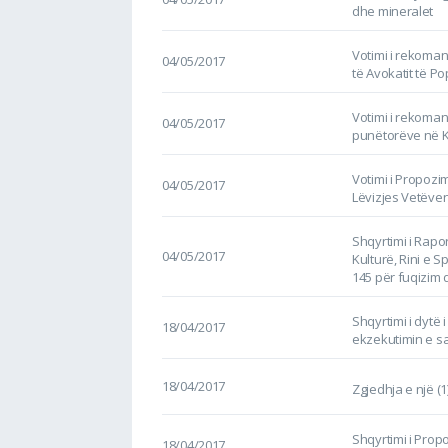
dhe mineralet
Votimi i rekoma
04/05/2017
të Avokatit të P
Votimi i rekoman
04/05/2017
punëtorëve në 
Votimi i Propozim
04/05/2017
Lëvizjes Vetëve
Shqyrtimi i Rapor
04/05/2017
Kulturë, Rini e Sp
145 për fuqizim 
Shqyrtimi i dytë i
18/04/2017
ekzekutimin e s
18/04/2017
Zgjedhja e një (
Shqyrtimi i Prop
18/04/2017