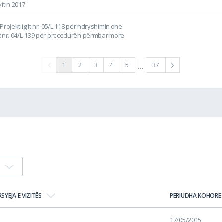
itin 2017
i Projektligjit nr. 05/L-118 për ndryshimin dhe
jit nr. 04/L-139 për procedurën përmbarimore
…
1
2
3
4
5
37
RSYEJA E VIZITËS
PERIUDHA KOHORE
17/05/2015