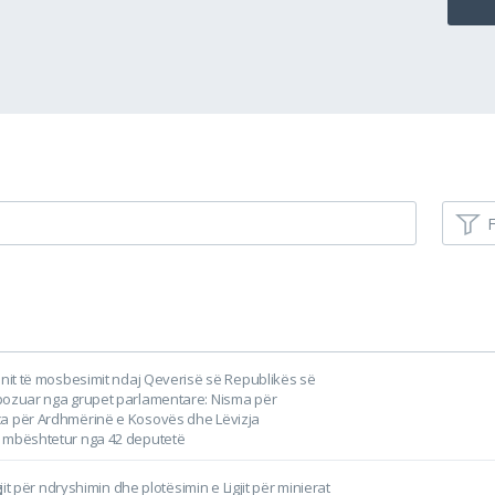
F
onit të mosbesimit ndaj Qeverisë së Republikës së
pozuar nga grupet parlamentare: Nisma për
a për Ardhmërinë e Kosovës dhe Lëvizja
 mbështetur nga 42 deputetë
igjit për ndryshimin dhe plotësimin e Ligjit për minierat