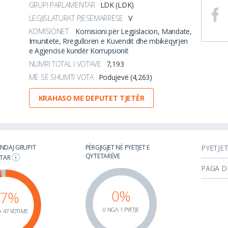
GRUPI PARLAMENTAR
LDK (LDK)
LEGJISLATURAT PJESËMARRËSE
V
KOMISIONET
Komisioni për Legjislacion, Mandate,
Imunitete, Rregulloren e Kuvendit dhe mbikëqyrjen
e Agjencisë kundër Korrupsionit
NUMRI TOTAL I VOTAVE
7,193
MË SË SHUMTI VOTA
Podujevë (4,263)
KRAHASO ME DEPUTET TJETËR
 NDAJ GRUPIT
PËRGJIGJET NË PYETJET E
PYETJE
QYTETARËVE
NTAR
PAGA D
0%
97%
0 NGA 1 PYETJE
 47 VOTIME