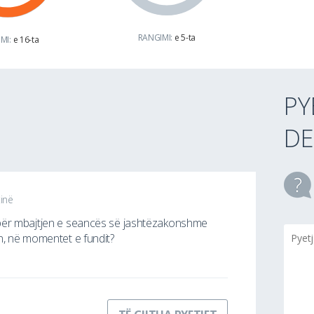
RANGIMI:
e 5-ta
MI:
e 16-ta
PY
DE
tinë
për mbajtjen e seancës së jashtëzakonshme
n, në momentet e fundit?