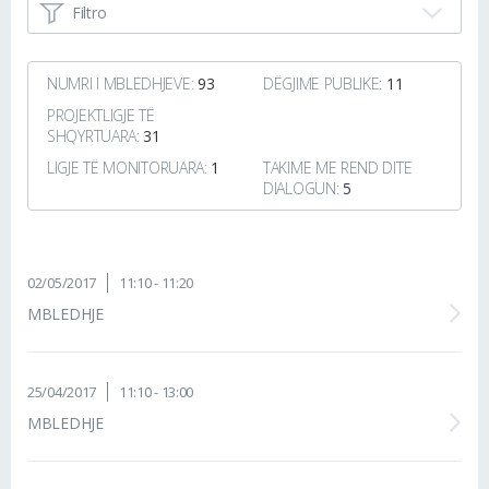
Filtro
NUMRI I MBLEDHJEVE:
93
DËGJIME PUBLIKE:
11
PROJEKTLIGJE TË
SHQYRTUARA:
31
LIGJE TË MONITORUARA:
1
TAKIME ME REND DITE
DIALOGUN:
5
02/05/2017
11:10 - 11:20
MBLEDHJE
25/04/2017
11:10 - 13:00
MBLEDHJE