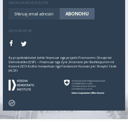
ABONOHUNI NË BULETIN
LIDHUNI ME NE
Ky projekt/aktivitet është financuar nga projekti Promovimi i Shoqërisë
Demokratike (DSP) – i financuar nga Zyra Zvicerane për Bashkëpunim në
Kosovë (SCO‐K) dhe menaxhuar nga Fondacioni Kosovar për Shoqëri Civile
(KCSF)