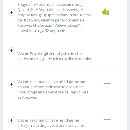
Shqyrtimi i Mocionit të mosbesimit ndaj
Qeverisë së Republikës së Kosovës, të
propozuar nga grupet parlamentare: Nisma
për Kosovën, Aleanca për Ardhmërinë e
Kosovës dhe Lëvizja "Vetëvendosje",
mbështetur nga 42 deputetë
Votimi i Projektligjit për ndryshimin dhe
plotësimin e Ligjit për minierat dhe mineralet
Votimi i rekomandimeve në lidhje me mos
zbatimi e rekomandimeve të Avokatit të
Popullit nga ana e Qeverisë së Republikës
së Kosovës
Votimi i rekomandimeve në lidhje me
shkeljen e të drejtave të punëtorëve në