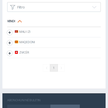
Filtro
VENDI
MALI I ZI
MAQEDONI
ZVICËR
1
ABONOHUNI NË BULETIN