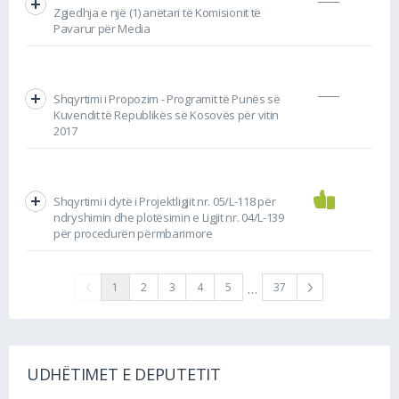
Zgjedhja e një (1) anëtari të Komisionit të
Pavarur për Media
Shqyrtimi i Propozim - Programit të Punës së
Kuvendit të Republikës së Kosovës për vitin
2017
Shqyrtimi i dytë i Projektligjit nr. 05/L-118 për
ndryshimin dhe plotësimin e Ligjit nr. 04/L-139
për procedurën përmbarimore
…
1
2
3
4
5
37
UDHËTIMET E DEPUTETIT