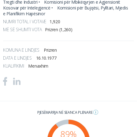
Tregti dhe Industri •
Komisioni për Mbikëqyrjen e Agjensionit
Kosovar për Intelegjencë •
Komisioni për Bujqësi, Pylltari, Mjedis
e Planifikim Hapësinor
NUMRI TOTAL I VOTAVE
1,920
MË SË SHUMTI VOTA
Prizren (1,260)
KOMUNA E LINDJES
Prizren
DATA E LINDJES
16.10.1977
KUALIFIKIMI
Menaxhim
PJESËMARRJA NË SEANCA PLENARE
89%