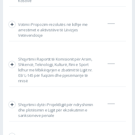
Kosovë
Votimi i Propozim-rezolutës në lidhje me
arrestimet e aktivistëve të Lëvizjes
Vetëvendosje
Shqyrtimi i Raportit të Komisionit për Arsim,
Shkencë, Teknologji, Kulturë, Rini e Sport
lidhur me Mbikëqyrjen e zbatimit të Ligjit nr.
03/ L-145 për fuqizim dhe pjesëmarrje të
rinisë
Shqyrtimi i dytë i Projektligjit për ndryshimin
dhe plotësimin e Ligjit për ekzekutimin e
sanksioneve penale