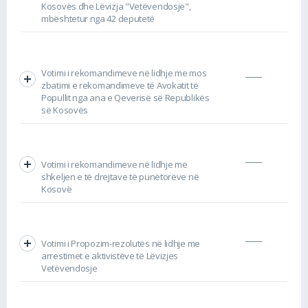
Kosovës dhe Lëvizja "Vetëvendosje",
mbështetur nga 42 deputetë
Votimi i rekomandimeve në lidhje me mos
zbatimi e rekomandimeve të Avokatit të
Popullit nga ana e Qeverisë së Republikës
së Kosovës
Votimi i rekomandimeve në lidhje me
shkeljen e të drejtave të punëtorëve në
Kosovë
Votimi i Propozim-rezolutës në lidhje me
arrestimet e aktivistëve të Lëvizjes
Vetëvendosje