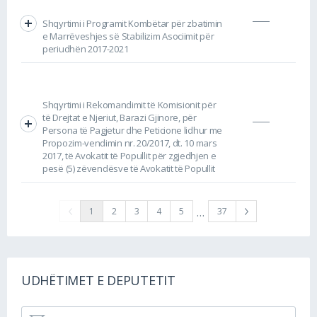
Shqyrtimi i Programit Kombëtar për zbatimin
e Marrëveshjes së Stabilizim Asociimit për
periudhën 2017-2021
Shqyrtimi i Rekomandimit të Komisionit për
të Drejtat e Njeriut, Barazi Gjinore, për
Persona të Pagjetur dhe Peticione lidhur me
Propozim-vendimin nr. 20/2017, dt. 10 mars
2017, të Avokatit të Popullit për zgjedhjen e
pesë (5) zëvendësve të Avokatit të Popullit
…
1
2
3
4
5
37
UDHËTIMET E DEPUTETIT