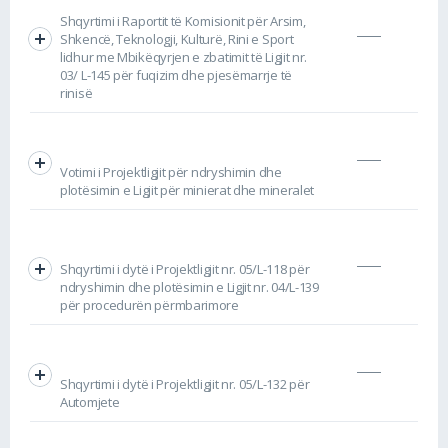
Shqyrtimi i Raportit të Komisionit për Arsim,
Shkencë, Teknologji, Kulturë, Rini e Sport
lidhur me Mbikëqyrjen e zbatimit të Ligjit nr.
03/ L-145 për fuqizim dhe pjesëmarrje të
rinisë
Votimi i Projektligjit për ndryshimin dhe
plotësimin e Ligjit për minierat dhe mineralet
Shqyrtimi i dytë i Projektligjit nr. 05/L-118 për
ndryshimin dhe plotësimin e Ligjit nr. 04/L-139
për procedurën përmbarimore
Shqyrtimi i dytë i Projektligjit nr. 05/L-132 për
Automjete