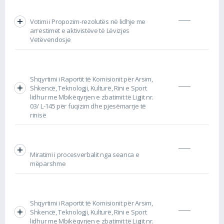
Votimi i Propozim-rezolutës në lidhje me
arrestimet e aktivistëve të Lëvizjes
Vetëvendosje
Shqyrtimi i Raportit të Komisionit për Arsim,
Shkencë, Teknologji, Kulturë, Rini e Sport
lidhur me Mbikëqyrjen e zbatimit të Ligjit nr.
03/ L-145 për fuqizim dhe pjesëmarrje të
rinisë
Miratimi i procesverbalit nga seanca e
mëparshme
Shqyrtimi i Raportit të Komisionit për Arsim,
Shkencë, Teknologji, Kulturë, Rini e Sport
lidhur me Mbikëqyrjen e zbatimit të Ligjit nr.