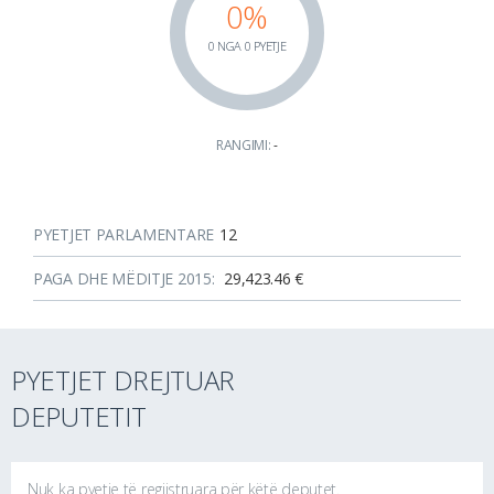
0%
0 NGA 0 PYETJE
RANGIMI:
-
PYETJET PARLAMENTARE
12
PAGA DHE MËDITJE 2015:
29,423.46 €
PYETJET DREJTUAR
DEPUTETIT
Nuk ka pyetje të regjistruara për këtë deputet.