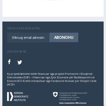
ABONOHUNI NË BULETIN
LIDHUNI ME NE
Ky projekt/aktivitet është financuar nga projekti Promovimi i Shoqërisë
Demokratike (DSP) – i financuar nga Zyra Zvicerane për Bashkëpunim në
Kosovë (SCO‐K) dhe menaxhuar nga Fondacioni Kosovar për Shoqëri Civile
(KCSF)