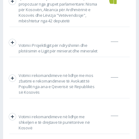
propozuar nga grupet parlamentare: Nisma
për Kosovën, Aleanca për Ardhmërinë e
Kosovës dhe Lëvizja "Vetëvendosje",
mbështetur nga 42 deputetë
Votimi i Projektligjit për ndryshimin dhe
plotësimin e Ligjit për minierat dhe mineralet
Votimi i rekomandimeve në lidhje me mos
zbatimi e rekomandimeve të Avokatit të
Popullit nga ana e Qeverisë së Republikës
së Kosovës
Votimi i rekomandimeve në lidhje me
shkeljen e të drejtave të punëtorëve në
Kosovë