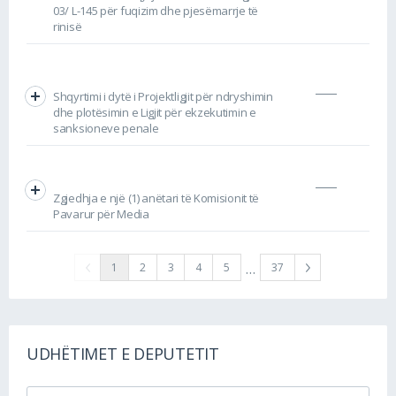
03/ L-145 për fuqizim dhe pjesëmarrje të
rinisë
Shqyrtimi i dytë i Projektligjit për ndryshimin
dhe plotësimin e Ligjit për ekzekutimin e
sanksioneve penale
Zgjedhja e një (1) anëtari të Komisionit të
Pavarur për Media
…
1
2
3
4
5
37
UDHËTIMET E DEPUTETIT