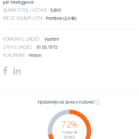
për Intelegjencë
NUMRI TOTAL I VOTAVE
9,805
MË SË SHUMTI VOTA
Prishtinë (2,048)
KOMUNA E LINDJES
Vushtrri
DATA E LINDJES
01.05.1972
KUALIFIKIMI
Histori
PJESËMARRJA NË SEANCA PLENARE
72%
71 NGA 98
SEANCA