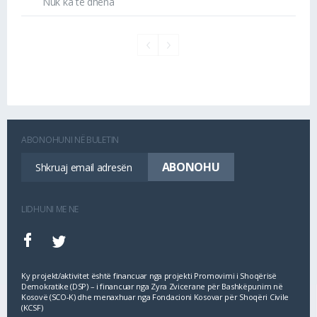
Nuk ka të dhëna
ABONOHUNI NË BULETIN
LIDHUNI ME NE
Ky projekt/aktivitet është financuar nga projekti Promovimi i Shoqërisë
Demokratike (DSP) – i financuar nga Zyra Zvicerane për Bashkëpunim në
Kosovë (SCO‐K) dhe menaxhuar nga Fondacioni Kosovar për Shoqëri Civile
(KCSF)