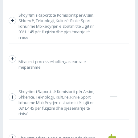
Shqyrtimi i Raportit të Komisionit për Arsim,
Shkencë, Teknologji, Kulturë, Rini e Sport
lidhur me Mbikëqyrjen e zbatimit të Ligjit nr.
03/ L-145 për fuqizim dhe pjesëmarrje të
rinisë
Miratimi i procesverbalit nga seanca e
mëparshme
Shqyrtimi i Raportit të Komisionit për Arsim,
Shkencë, Teknologji, Kulturë, Rini e Sport
lidhur me Mbikëqyrjen e zbatimit të Ligjit nr.
03/ L-145 për fuqizim dhe pjesëmarrje të
rinisë
Shqyrtimi i dytë i Projektligjit për ndryshimin