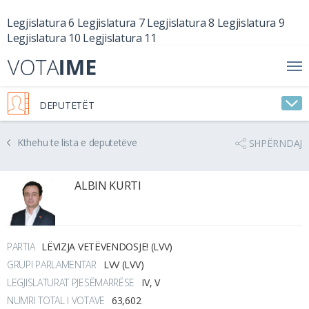
Legjislatura 6
Legjislatura 7
Legjislatura 8
Legjislatura 9
Legjislatura 10
Legjislatura 11
DEPUTETËT
Kthehu te lista e deputetëve
SHPËRNDAJ
ALBIN KURTI
PARTIA
LËVIZJA VETËVENDOSJE! (LVV)
GRUPI PARLAMENTAR
LVV (LVV)
LEGJISLATURAT PJESËMARRËSE
IV, V
NUMRI TOTAL I VOTAVE
63,602