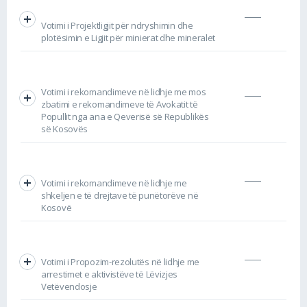
Votimi i Projektligjit për ndryshimin dhe
plotësimin e Ligjit për minierat dhe mineralet
Votimi i rekomandimeve në lidhje me mos
zbatimi e rekomandimeve të Avokatit të
Popullit nga ana e Qeverisë së Republikës
së Kosovës
Votimi i rekomandimeve në lidhje me
shkeljen e të drejtave të punëtorëve në
Kosovë
Votimi i Propozim-rezolutës në lidhje me
arrestimet e aktivistëve të Lëvizjes
Vetëvendosje