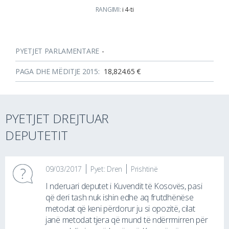
RANGIMI:
i 4-ti
PYETJET PARLAMENTARE
-
PAGA DHE MËDITJE 2015:
18,824.65 €
PYETJET DREJTUAR
DEPUTETIT
09/03/2017
Pyet: Dren
Prishtinë
I nderuari deputet i Kuvendit të Kosovës, pasi
që deri tash nuk ishin edhe aq frutdhënëse
metodat që keni përdorur ju si opozitë, cilat
janë metodat tjera që mund të ndërrmirren për