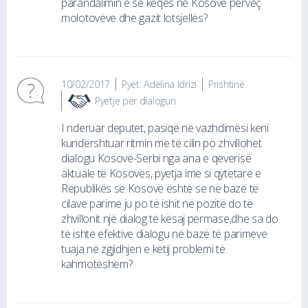
parandalimin e së keqës në Kosovë përveç
molotovëve dhe gazit lotsjellës?
10/02/2017
Pyet: Adelina Idrizi
Prishtinë
Pyetje per dialogun
I nderuar deputet, pasiqë në vazhdimësi keni
kundërshtuar ritmin me të cilin po zhvillohet
dialogu Kosovë-Serbi nga ana e qeverisë
aktuale të Kosovës, pyetja ime si qytetare e
Republikës së Kosovë është se në bazë të
cilave parime ju po të ishit në pozitë do të
zhvillonit një dialog të kësaj përmase,dhe sa do
të ishte efektive dialogu në bazë të parimeve
tuaja në zgjidhjen e këtij problemi të
kahmotëshëm?