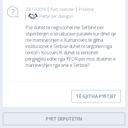
29/12/2016
Pyet: skender
Prishtinë
Pyetje per dialogun
Pse duhet të negociohet me Serbinë për
shpërbërjen e strukturave paralele kur dihet që
me marrëveshjen e Kumanovës të gjitha
institucionet e Serbisë duhet të largohen nga
teritori i Kosovës?A duhet të kërkohet
përgjegjësi edhe nga KFOR për mos zbatimin e
marrëveshjes nga ana e Serbisë?
TË GJITHA PYETJET
PYET DEPUTETIN