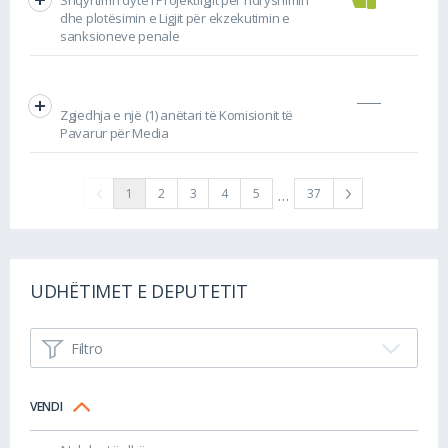
dhe plotësimin e Ligjit për ekzekutimin e
sanksioneve penale
Zgjedhja e një (1) anëtari të Komisionit të
Pavarur për Media
…
1
2
3
4
5
37
UDHËTIMET E DEPUTETIT
Filtro
VENDI