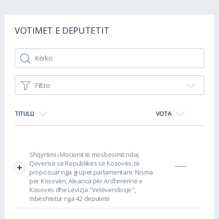
VOTIMET E DEPUTETIT
Filtro
TITULLI
VOTA
Shqyrtimi i Mocionit të mosbesimit ndaj
Qeverisë së Republikës së Kosovës, të
propozuar nga grupet parlamentare: Nisma
për Kosovën, Aleanca për Ardhmërinë e
Kosovës dhe Lëvizja "Vetëvendosje",
mbështetur nga 42 deputetë