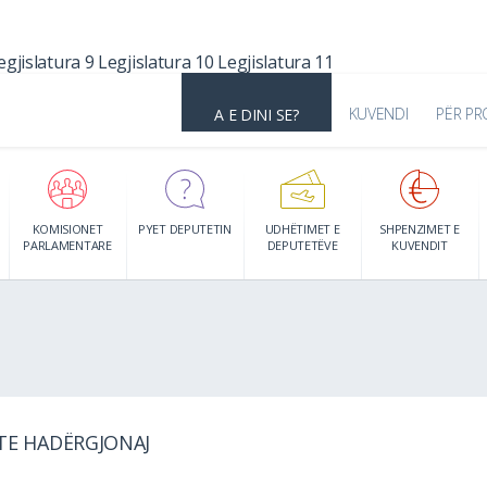
egjislatura 9
Legjislatura 10
Legjislatura 11
KUVENDI
PËR PR
A E DINI SE?
KOMISIONET
PYET DEPUTETIN
UDHËTIMET E
SHPENZIMET E
PARLAMENTARE
DEPUTETËVE
KUVENDIT
ETE HADËRGJONAJ