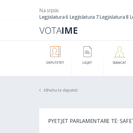
Na srpski
Legjislatura 6
Legjislatura 7
Legjislatura 8
L
DEPUTETËT
LIGJET
SEANCAT
Kthehu te deputeti
PYETJET PARLAMENTARE TË: SAF