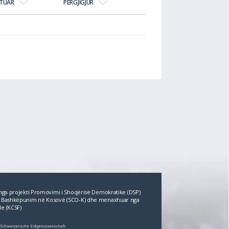
JTUAR
PËRGJIGJUR
r nga projekti Promovimi i Shoqërisë Demokratike (DSP)
për Bashkëpunim në Kosovë (SCO‐K) dhe menaxhuar nga
le (KCSF)