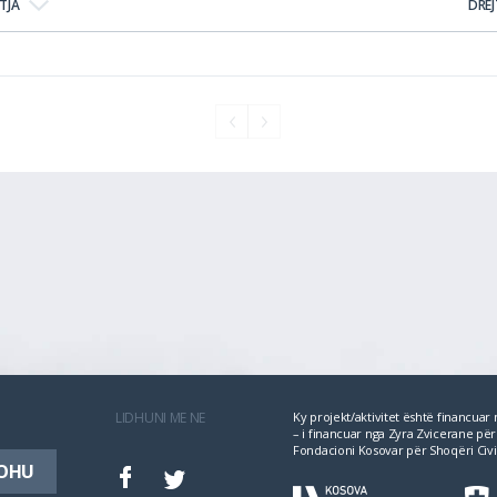
TJA
DRE
LIDHUNI ME NE
Ky projekt/aktivitet është financua
– i financuar nga Zyra Zvicerane 
Fondacioni Kosovar për Shoqëri Civi