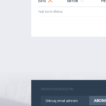
DATA
SEKTORI
PYE
Nuk ka të dhëna
ABONOHUNI NË BULETIN