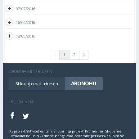
07/07/2016
16/06/2016
18/05/2016
1
2
ABONOHUNI NË BULETIN
LIDHUNI ME NE
Ky projekt/aktivitet është financuar nga projekti Promovimi i Shoqërisë
Demokratike (DSP) – i financuar nga Zyra Zvicerane për Bashkëpunim në