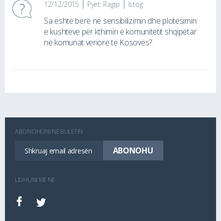
12/12/2015
Pyet: Ragip
Istog
Sa është bërë në sensibilizimin dhe plotësimin
e kushteve për kthimin e komunitetit shqipëtar
në komunat veriore të Kosovës?
ABONOHUNI NË BULETIN
LIDHUNI ME NE