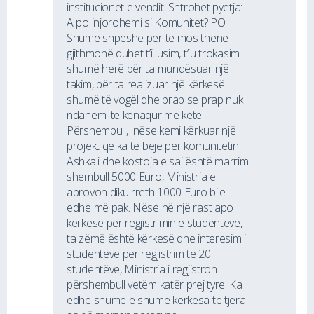
institucionet e vendit. Shtrohet pyetja:
A po injorohemi si Komunitet? PO!
Shumë shpeshë për të mos thënë
gjithmonë duhet t’i lusim, t’iu trokasim
shumë herë për ta mundësuar një
takim, për ta realizuar një kërkesë
shumë të vogël dhe prap se prap nuk
ndahemi të kënaqur me këtë.
Përshembull, nëse kemi kërkuar një
projekt që ka të bëjë për komunitetin
Ashkali dhe kostoja e saj është marrim
shembull 5000 Euro, Ministria e
aprovon diku rreth 1000 Euro bile
edhe më pak. Nëse në një rast apo
kërkesë për regjistrimin e studentëve,
ta zëmë është kërkesë dhe interesim i
studentëve për regjistrim të 20
studentëve, Ministria i regjistron
përshembull vetëm katër prej tyre. Ka
edhe shumë e shumë kërkesa të tjera