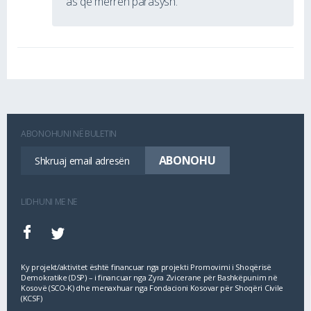
as që merren parasysh.
ABONOHUNI NË BULETIN
LIDHUNI ME NE
Ky projekt/aktivitet është financuar nga projekti Promovimi i Shoqërisë
Demokratike (DSP) – i financuar nga Zyra Zvicerane për Bashkëpunim në
Kosovë (SCO‐K) dhe menaxhuar nga Fondacioni Kosovar për Shoqëri Civile
(KCSF)