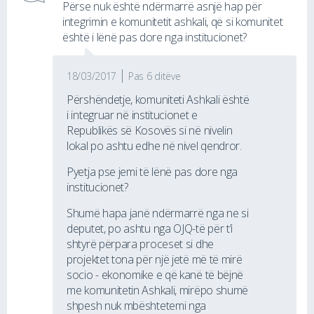
Përse nuk është ndërmarrë asnjë hap për
integrimin e komunitetit ashkali, që si komunitet
është i lënë pas dore nga institucionet?
18/03/2017
Pas 6 ditëve
Përshëndetje, komuniteti Ashkali është
i integruar në institucionet e
Republikës së Kosovës si në nivelin
lokal po ashtu edhe në nivel qendror.
Pyetja pse jemi të lënë pas dore nga
institucionet?
Shumë hapa janë ndërmarrë nga ne si
deputet, po ashtu nga OJQ-të për t’i
shtyrë përpara proceset si dhe
projektet tona për një jetë më të mirë
socio - ekonomike e që kanë të bëjnë
me komunitetin Ashkali, mirëpo shumë
shpesh nuk mbështetemi nga