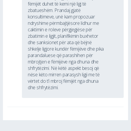
fëmijët duhet të kemi një ligj të
zbatueshëm. Prandaj gjatë
konsultimeve, unë kam propozuar
ndryshime përmbajtjësore lidhur me
caktimin e roleve përgjegjëse për
zbatimin e ligjit, planifikimin buxhetor
dhe sanksionet për ata që bëjnë
shkelje ligjore kundër fëmijëve dhe pika
parandaluese që parashihen për
mbrojtjen e fëmijëve nga dhuna dhe
shfrytëzimi. Në këtë aspekt besoj që
nëse këto mirren parasysh ligji me të
vërtet do t’i mbroj fëmijët nga dhuna
dhe shfrytëzimi.