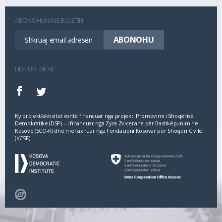
ABONOHUNI NË BULETIN
LIDHUNI ME NE
Ky projekt/aktivitet është financuar nga projekti Promovimi i Shoqërisë
Demokratike (DSP) – i financuar nga Zyra Zvicerane për Bashkëpunim në
Kosovë (SCO‐K) dhe menaxhuar nga Fondacioni Kosovar për Shoqëri Civile
(KCSF)