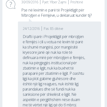
30/09/2016
Pyet: Ylber Zajmi
Prishtinë
Pse në leximin e parë të Projektligjit për
Mbrojtjen e Fëmijëve, u deklaruat kundër tij?
24/12/2016
Pas 85 ditëve
Drafti i parë i Projektligjit për mbrojtjen
e fëmijës i cili u votua në lexim të parë
ka shumë mangësi, por mangësitë
kryesore janë që nuk ka role të
definuara mirë për mbrojtjen e fëmijës,
nuk ka përgjegjës institucional për
zbatimin e ligjit, nuk ka buxhet të
paraparë për zbatimin e ligjit. P.oashtu
ligji ka plot gabime gjuhësore dhe
është një ligj reagues, nuk është ligj
parandalues dhe së fundi nuk ka
sanksione për shkelësit e ligjit. Në
aspektin e përgjithshëm nëse duam
me të vërtet një ligj që do t’i mbroj