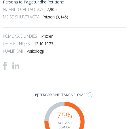
Persona të Pagjetur dhe Peticione
NUMRI TOTAL I VOTAVE
7,905
MË SË SHUMTI VOTA
Prizren (3,145)
KOMUNA E LINDJES
Prizren
DATA E LINDJES
12.10.1973
KUALIFIKIMI
Psikologji
PJESËMARRJA NË SEANCA PLENARE
75%
74 NGA 98
SEANCA