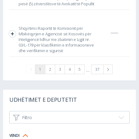
pesë (5) zëvendësve të Avokatit të Popullit
Shqyrtimi i Raportit të Komisionit për
Mbikëqyrjen e Agjencisë së Kosovës për
Inteligjencë lidhur me zbatimin e Ligjit nr.
03/L-178 për klasifikimin e informacioneve
dhe verifikimin e sigurisë
…
1
2
3
4
5
37
UDHËTIMET E DEPUTETIT
Filtro
VENDI