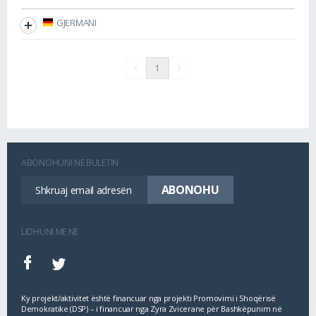
GJERMANI
1
ABONOHUNI NË BULETIN
LIDHUNI ME NE
Ky projekt/aktivitet është financuar nga projekti Promovimi i Shoqërisë
Demokratike (DSP) – i financuar nga Zyra Zvicerane për Bashkëpunim në