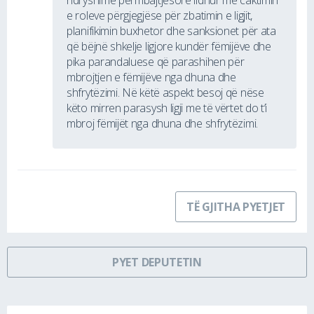
e roleve përgjegjëse për zbatimin e ligjit,
planifikimin buxhetor dhe sanksionet për ata
që bëjnë shkelje ligjore kundër fëmijëve dhe
pika parandaluese që parashihen për
mbrojtjen e fëmijëve nga dhuna dhe
shfrytëzimi. Në këtë aspekt besoj që nëse
këto mirren parasysh ligji me të vërtet do t’i
mbroj fëmijët nga dhuna dhe shfrytëzimi.
TË GJITHA PYETJET
PYET DEPUTETIN