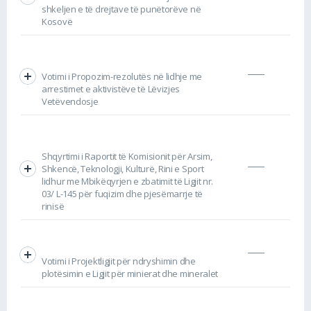
shkeljen e të drejtave të punëtorëve në
Kosovë
Votimi i Propozim-rezolutës në lidhje me
arrestimet e aktivistëve të Lëvizjes
Vetëvendosje
Shqyrtimi i Raportit të Komisionit për Arsim,
Shkencë, Teknologji, Kulturë, Rini e Sport
lidhur me Mbikëqyrjen e zbatimit të Ligjit nr.
03/ L-145 për fuqizim dhe pjesëmarrje të
rinisë
Votimi i Projektligjit për ndryshimin dhe
plotësimin e Ligjit për minierat dhe mineralet