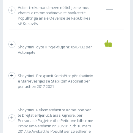
Votimi i rekomandimeve në lidhje me mos
zbatimi e rekomandimeve të Avokatit të
Popullit nga ana e Qeverisë së Republikës
së Kosovës
Shqyrtimi i dytë i Projektligjit nr. 05/L-132 për
Automjete
Shqyrtimi i Programit Kombëtar për zbatimin
e Marrëveshjes së Stabilizim Asociimit për
periudhën 2017-2021
Shqyrtimi i Rekomandimit të Komisionit për
të Drejtat e Njeriut, Barazi Gjinore, për
Persona të Pagjetur dhe Peticione lidhur me
Propozim-vendimin nr. 20/2017, dt. 10 mars
2017, të Avokatit të Popullit për zgjedhjen e