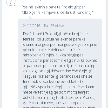
Pse në leximin e parë të Projektligjit për
Mbrojtjen e Fëmijëve, u deklaruat kundër tij?
24/12/2016
Pas 85 ditëve
Drafti i parë i Projektligjit për mbrojtjen e
fëmijës i cili u votua në lexim të parë ka
shumë mangësi, por mangësitë kryesore janë
që nuk ka role të definuara mirë për
mbrojtjen e fëmijës, nuk ka përgjegjës
institucional për zbatimin e ligjit, nuk ka buxhet
të paraparë për zbatimin e ligjit. P.oashtu ligji
ka plot gabime gjuhësore dhe është një ligj
reagues, nuk është ligj parandalues dhe së
fundi nuk ka sanksione për shkelësit e
ligjit. Në aspektin e përgjithshëm nëse duam
me të vërtet një ligj që do t’i mbroj fëmijët
duhet të kemi një ligj të zbatueshëm. Prandaj
gjatë konsultimeve, unë kam propozuar
ndryshime përmbajtjësore lidhur me caktimin