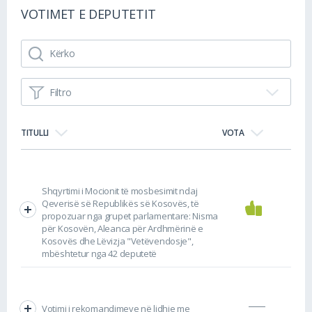
VOTIMET E DEPUTETIT
Filtro
TITULLI
VOTA
Shqyrtimi i Mocionit të mosbesimit ndaj
Qeverisë së Republikës së Kosovës, të
propozuar nga grupet parlamentare: Nisma
për Kosovën, Aleanca për Ardhmërinë e
Kosovës dhe Lëvizja "Vetëvendosje",
mbështetur nga 42 deputetë
Votimi i rekomandimeve në lidhje me