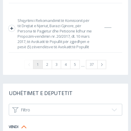
Shqyrtimi i Rekomandimit të Komisionit për
të Drejtat e Njeriut, Barazi Gjinore, për
Persona të Pagjetur dhe Peticione lidhur me
Propozim-vendimin nr. 20/2017, dt. 10 mars
2017, të Avokatit të Popullit për zgjedhjen e
pesë (5) zëvendësve të Avokatit të Popullit
…
1
2
3
4
5
37
UDHËTIMET E DEPUTETIT
Filtro
VENDI