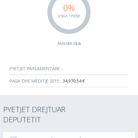
0%
0 NGA 7 PYETJE
RANGIMI:
i 5-ti
PYETJET PARLAMENTARE
-
PAGA DHE MËDITJE 2015:
34,970.54 €
PYETJET DREJTUAR
DEPUTETIT