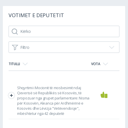
VOTIMET E DEPUTETIT
Filtro
TITULLI
VOTA
Shqyrtimi i Mocionit të mosbesimit ndaj
Qeverisë së Republikës së Kosovës, të
propozuar nga grupet parlamentare: Nisma
për Kosovën, Aleanca për Ardhmërinë e
Kosovës dhe Lëvizja "Vetëvendosje",
mbështetur nga 42 deputetë