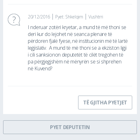
20/12/2016
Pyet: Shkelqim
Vushtrri
I nderuar zotëri kryetar, a mund të më thoni se
deri kur do lejohet në seanca plenare të
përdoren fjalë fyese, në institucionin më të lartë
legjislativ. A mund të më thoni se a ekziston ligji
i cili sanksionon deputetët të cilët tregohen të
pa përgjegjshëm në mënyrën se si shprehen
në Kuvend?
TË GJITHA PYETJET
PYET DEPUTETIN