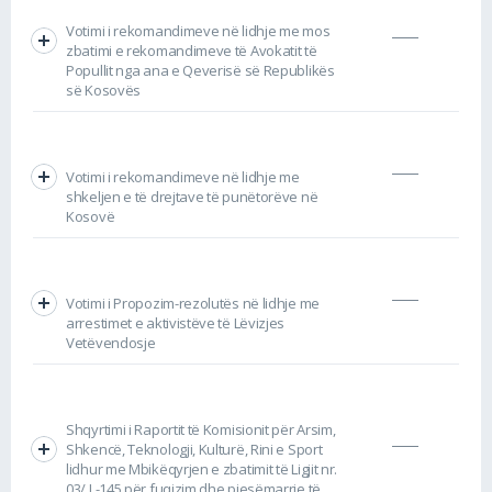
Votimi i rekomandimeve në lidhje me mos
zbatimi e rekomandimeve të Avokatit të
Popullit nga ana e Qeverisë së Republikës
së Kosovës
Votimi i rekomandimeve në lidhje me
shkeljen e të drejtave të punëtorëve në
Kosovë
Votimi i Propozim-rezolutës në lidhje me
arrestimet e aktivistëve të Lëvizjes
Vetëvendosje
Shqyrtimi i Raportit të Komisionit për Arsim,
Shkencë, Teknologji, Kulturë, Rini e Sport
lidhur me Mbikëqyrjen e zbatimit të Ligjit nr.
03/ L-145 për fuqizim dhe pjesëmarrje të