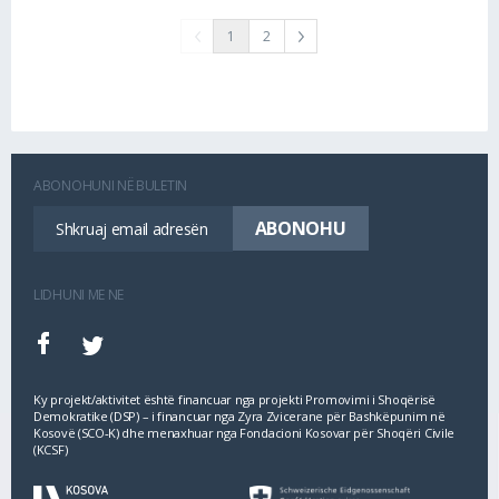
1
2
ABONOHUNI NË BULETIN
LIDHUNI ME NE
Ky projekt/aktivitet është financuar nga projekti Promovimi i Shoqërisë
Demokratike (DSP) – i financuar nga Zyra Zvicerane për Bashkëpunim në
Kosovë (SCO‐K) dhe menaxhuar nga Fondacioni Kosovar për Shoqëri Civile
(KCSF)