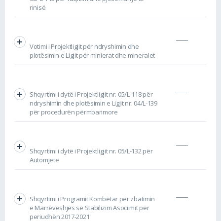
rinisë
Votimi i Projektligjit për ndryshimin dhe
plotësimin e Ligjit për minierat dhe mineralet
Shqyrtimi i dytë i Projektligjit nr. 05/L-118 për
ndryshimin dhe plotësimin e Ligjit nr. 04/L-139
për procedurën përmbarimore
Shqyrtimi i dytë i Projektligjit nr. 05/L-132 për
Automjete
Shqyrtimi i Programit Kombëtar për zbatimin
e Marrëveshjes së Stabilizim Asociimit për
periudhën 2017-2021