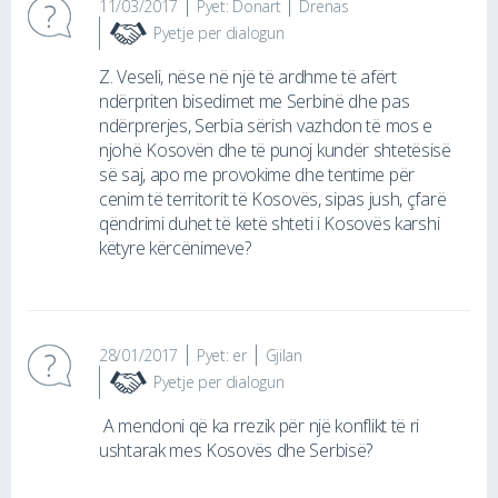
11/03/2017
Pyet: Donart
Drenas
Pyetje per dialogun
Z. Veseli, nëse në një të ardhme të afërt
ndërpriten bisedimet me Serbinë dhe pas
ndërprerjes, Serbia sërish vazhdon të mos e
njohë Kosovën dhe të punoj kundër shtetësisë
së saj, apo me provokime dhe tentime për
cenim të territorit të Kosovës, sipas jush, çfarë
qëndrimi duhet të ketë shteti i Kosovës karshi
këtyre kërcënimeve?
28/01/2017
Pyet: er
Gjilan
Pyetje per dialogun
A mendoni që ka rrezik për një konflikt të ri
ushtarak mes Kosovës dhe Serbisë?