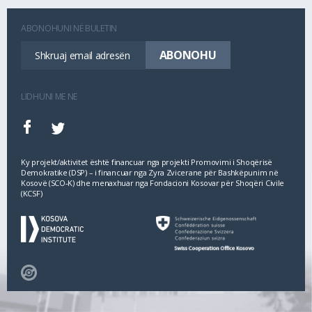
ABONOHUNI NË BULETIN
LIDHUNI ME NE
Ky projekt/aktivitet është financuar nga projekti Promovimi i Shoqërisë
Demokratike (DSP) – i financuar nga Zyra Zvicerane për Bashkëpunim në
Kosovë (SCO‐K) dhe menaxhuar nga Fondacioni Kosovar për Shoqëri Civile
(KCSF)