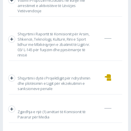
Votimi i Propozim-rezolutës në lidhje me
arrestimet e aktivistëve të Lëvizjes
Vetëvendosje
Shqyrtimi i Raportit të Komisionit për Arsim,
Shkencë, Teknologji, Kulturë, Rini e Sport
lidhur me Mbikëqyrjen e zbatimit të Ligjit nr.
03/ L-145 për fuqizim dhe pjesëmarrje të
rinisë
Shqyrtimi i dytë i Projektligjit për ndryshimin
dhe plotësimin e Ligjit për ekzekutimin e
sanksioneve penale
Zgjedhja e një (1) anëtari të Komisionit të
Pavarur për Media