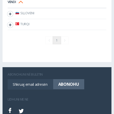
VENDI
SLLOVENI
TURQI
1
ABONOHUNI NË BULETIN
LIDHUNI ME NE