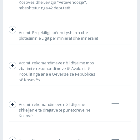
Kosovës dhe Lëvizja "Vetëvendosje",
mbështetur nga 42 deputetë
Votimi i Projektligjit për ndryshimin dhe
plotësimin e Ligjit për minierat dhe mineralet
Votimi i rekomandimeve në lidhje me mos
zbatimi e rekomandimeve të Avokatit të
Popullit nga ana e Qeverisë së Republikës
së Kosovës
Votimi i rekomandimeve në lidhje me
shkeljen e të drejtave të punëtorëve në
Kosovë