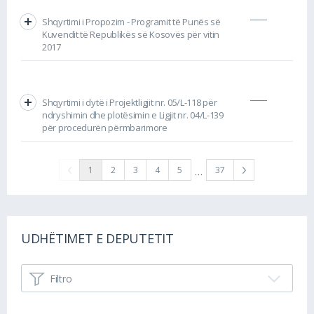
Shqyrtimi i Propozim - Programit të Punës së
Kuvendit të Republikës së Kosovës për vitin
2017
Shqyrtimi i dytë i Projektligjit nr. 05/L-118 për
ndryshimin dhe plotësimin e Ligjit nr. 04/L-139
për procedurën përmbarimore
…
1
2
3
4
5
37
UDHËTIMET E DEPUTETIT
Filtro