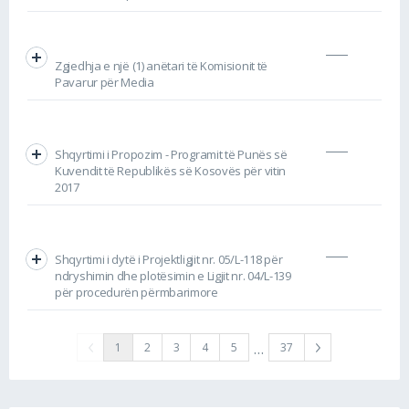
Zgjedhja e një (1) anëtari të Komisionit të
Pavarur për Media
Shqyrtimi i Propozim - Programit të Punës së
Kuvendit të Republikës së Kosovës për vitin
2017
Shqyrtimi i dytë i Projektligjit nr. 05/L-118 për
ndryshimin dhe plotësimin e Ligjit nr. 04/L-139
për procedurën përmbarimore
…
1
2
3
4
5
37