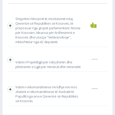
Shqyrtimi i Mocionit të mosbesimit ndaj
Qeverisë së Republikës së Kosovës, të
propozuar nga grupet parlamentare: Nisma
për Kosovën, Aleanca për Ardhmërinë e
Kosovës dhe Lëvizja "Vetëvendosje",
mbështetur nga 42 deputetë
Votimi i Projektligjit për ndryshimin dhe
plotësimin e Ligjit për minierat dhe mineralet
Votimi i rekomandimeve në lidhje me mos
zbatimi e rekomandimeve të Avokatit të
Popullit nga ana e Qeverisë së Republikës
së Kosovës