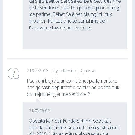
karshi shtetit të Serbisë është e detyrueshme
që të vendosen kushte, që nënkupton dialog
me parime. Bëhet fjalë për dialog i cili nuk
prodhon koncesione të dëmshme për
Kosovën e favore për Serbinë.
21/03/2016
Pyet: Blerina
Gjakovë
Pse keni bojkotuar komisionet parlamentare
pasiqë tash deputetët e partive në pozitë nuk
po trajtojnë ligjet me seriozitet?
21/03/2016
Opozita ka nisur kundërshtimin opozitar,
brenda dhe jashtë Kuvendit, që nga shtatori i
vitit 2015. Në vazhdën e aksioneve dhe