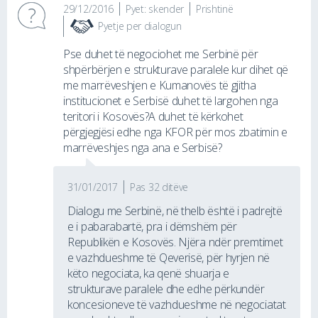
29/12/2016
Pyet: skender
Prishtinë
Pyetje per dialogun
Pse duhet të negociohet me Serbinë për
shpërbërjen e strukturave paralele kur dihet që
me marrëveshjen e Kumanovës të gjitha
institucionet e Serbisë duhet të largohen nga
teritori i Kosovës?A duhet të kërkohet
përgjegjësi edhe nga KFOR për mos zbatimin e
marrëveshjes nga ana e Serbisë?
31/01/2017
Pas 32 ditëve
Dialogu me Serbinë, në thelb është i padrejtë
e i pabarabartë, pra i dëmshëm për
Republikën e Kosovës. Njëra ndër premtimet
e vazhdueshme të Qeverisë, për hyrjen në
këto negociata, ka qenë shuarja e
strukturave paralele dhe edhe përkundër
koncesioneve të vazhdueshme në negociatat