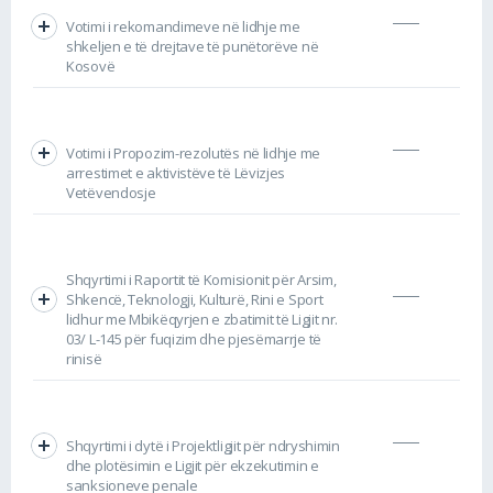
Votimi i rekomandimeve në lidhje me
shkeljen e të drejtave të punëtorëve në
Kosovë
Votimi i Propozim-rezolutës në lidhje me
arrestimet e aktivistëve të Lëvizjes
Vetëvendosje
Shqyrtimi i Raportit të Komisionit për Arsim,
Shkencë, Teknologji, Kulturë, Rini e Sport
lidhur me Mbikëqyrjen e zbatimit të Ligjit nr.
03/ L-145 për fuqizim dhe pjesëmarrje të
rinisë
Shqyrtimi i dytë i Projektligjit për ndryshimin
dhe plotësimin e Ligjit për ekzekutimin e
sanksioneve penale