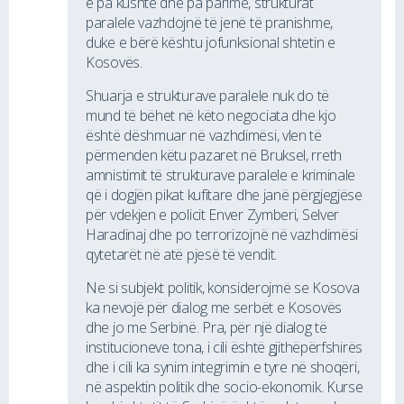
e pa kushte dhe pa parime, strukturat
paralele vazhdojnë të jenë të pranishme,
duke e bërë kështu jofunksional shtetin e
Kosovës.
Shuarja e strukturave paralele nuk do të
mund të bëhet në këto negociata dhe kjo
është dëshmuar në vazhdimësi, vlen të
përmenden këtu pazaret në Bruksel, rreth
amnistimit të strukturave paralele e kriminale
që i dogjën pikat kufitare dhe janë përgjegjëse
për vdekjen e policit Enver Zymberi, Selver
Haradinaj dhe po terrorizojnë në vazhdimësi
qytetarët në atë pjesë të vendit.
Ne si subjekt politik, konsiderojmë se Kosova
ka nevojë për dialog me serbët e Kosovës
dhe jo me Serbinë. Pra, për një dialog të
institucioneve tona, i cili është gjithëpërfshirës
dhe i cili ka synim integrimin e tyre në shoqëri,
në aspektin politik dhe socio-ekonomik. Kurse