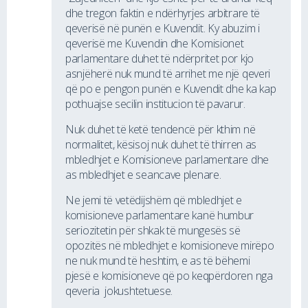
dhe tregon faktin e ndërhyrjes arbitrare të
qeverisë në punën e Kuvendit. Ky abuzim i
qeverisë me Kuvendin dhe Komisionet
parlamentare duhet të ndërpritet por kjo
asnjëherë nuk mund të arrihet me një qeveri
që po e pengon punën e Kuvendit dhe ka kap
pothuajse secilin institucion të pavarur.
Nuk duhet të ketë tendencë për kthim në
normalitet, kësisoj nuk duhet të thirren as
mbledhjet e Komisioneve parlamentare dhe
as mbledhjet e seancave plenare.
Ne jemi të vetëdijshëm që mbledhjet e
komisioneve parlamentare kanë humbur
seriozitetin për shkak të mungesës së
opozitës në mbledhjet e komisioneve mirëpo
ne nuk mund të heshtim, e as të bëhemi
pjesë e komisioneve që po keqpërdoren nga
qeveria jokushtetuese.