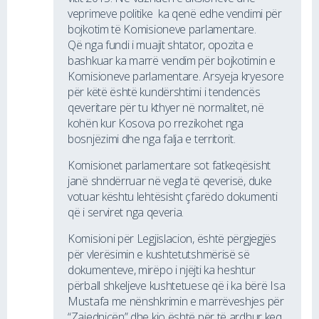
veprimeve politike ka qenë edhe vendimi për
bojkotim të Komisioneve parlamentare.
Që nga fundi i muajit shtator, opozita e
bashkuar ka marrë vendim për bojkotimin e
Komisioneve parlamentare. Arsyeja kryesore
për këtë është kundërshtimi i tendencës
qeveritare për tu kthyer në normalitet, në
kohën kur Kosova po rrezikohet nga
bosnjëzimi dhe nga falja e territorit.
Komisionet parlamentare sot fatkeqësisht
janë shndërruar në vegla të qeverisë, duke
votuar kështu lehtësisht çfarëdo dokumenti
që i serviret nga qeveria.
Komisioni për Legjislacion, është përgjegjës
për vlerësimin e kushtetutshmërisë së
dokumenteve, mirëpo i njëjti ka heshtur
përball shkeljeve kushtetuese që i ka bërë Isa
Mustafa me nënshkrimin e marrëveshjes për
“Zajednicën” dhe kjo është për të ardhur keq