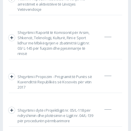
arrestimet e aktivistëve të Lëvizjes
Vetëvendosje
Shqyrtimi i Raportit të Komisionit për Arsim,
Shkencë, Teknologji, Kulturë, Rini e Sport
lidhur me Mbikëqyrjen e zbatimit të Ligjit nr.
03/ L-145 për fuqizim dhe pjesëmarrje të
rinisë
Shqyrtimi i Propozim - Programit të Punës së
Kuvendit të Republikës së Kosovës për vitin
2017
Shqyrtimi i dytë i Projektligjit nr. 05/L-118 për
ndryshimin dhe plotësimin e Ligjit nr. 04/L-139
për procedurën përmbarimore