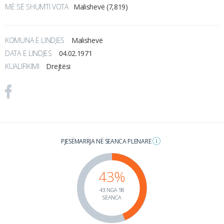
MË SË SHUMTI VOTA
Malishevë (7,819)
KOMUNA E LINDJES
Malishevë
DATA E LINDJES
04.02.1971
KUALIFIKIMI
Drejtësi
PJESËMARRJA NË SEANCA PLENARE
43%
43 NGA 98
SEANCA