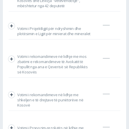
Kosovës dhe Lëvizja "Vetëvendosje",
mbështetur nga 42 deputetë
Votimi i Projektligjit për ndryshimin dhe
plotësimin e Ligjit për minierat dhe mineralet
Votimi i rekomandimeve në lidhje me mos
zbatimi e rekomandimeve të Avokatit të
Popullit nga ana e Qeverisë së Republikës
së Kosovës
Votimi i rekomandimeve në lidhje me
shkeljen e të drejtave të punëtorëve në
Kosovë
Votimi i Propozim-rezolutës në lidhje me