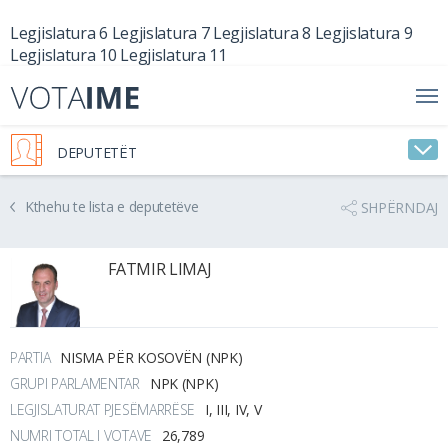
Legjislatura 6
Legjislatura 7
Legjislatura 8
Legjislatura 9
Legjislatura 10
Legjislatura 11
DEPUTETËT
Kthehu te lista e deputetëve
SHPËRNDAJ
FATMIR LIMAJ
PARTIA
NISMA PËR KOSOVËN (NPK)
GRUPI PARLAMENTAR
NPK (NPK)
LEGJISLATURAT PJESËMARRËSE
I, III, IV, V
NUMRI TOTAL I VOTAVE
26,789