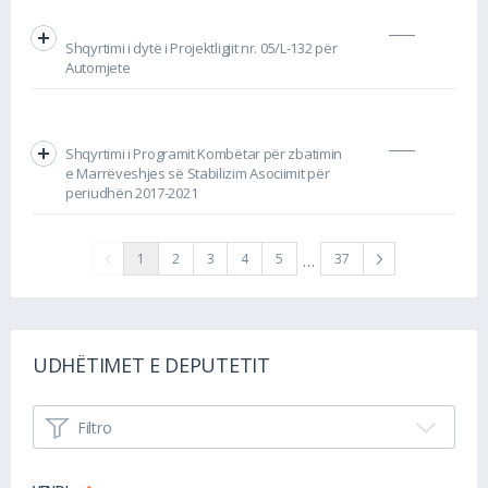
Shqyrtimi i dytë i Projektligjit nr. 05/L-132 për
Automjete
Shqyrtimi i Programit Kombëtar për zbatimin
e Marrëveshjes së Stabilizim Asociimit për
periudhën 2017-2021
…
1
2
3
4
5
37
UDHËTIMET E DEPUTETIT
Filtro