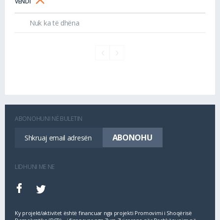
VENDI
Nuk ka të dhëna
ABONOHUNI NË BULETIN
LIDHUNI ME NE
Ky projekt/aktivitet është financuar nga projekti Promovimi i Shoqërisë