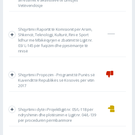
Vetëvendosje
Shqyrtimi i Raportit të Komisionit për Arsim,
Shkencë, Teknologji, Kulturë, Rini e Sport
lidhur me Mbikëqyrjen e zbatimit të Ligjit nr.
03/ L-145 për fuqizim dhe pjesëmarrje të
rinisë
Shqyrtimi i Propozim - Programit të Punës së
Kuvendit të Republikës së Kosovës për vitin
2017
Shqyrtimi i dytë i Projektligjit nr. 05/L-118 për
ndryshimin dhe plotësimin e Ligjit nr. 04/L-139
për procedurën përmbarimore