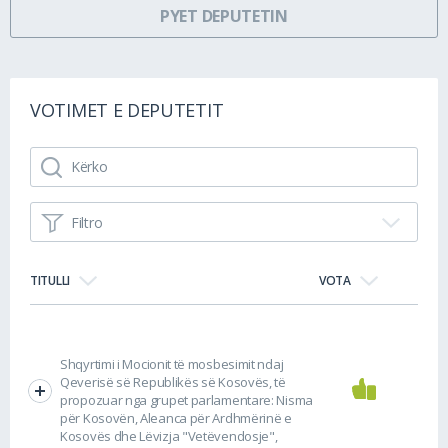
PYET DEPUTETIN
VOTIMET E DEPUTETIT
Filtro
TITULLI
VOTA
Shqyrtimi i Mocionit të mosbesimit ndaj
Qeverisë së Republikës së Kosovës, të
propozuar nga grupet parlamentare: Nisma
për Kosovën, Aleanca për Ardhmërinë e
Kosovës dhe Lëvizja "Vetëvendosje",