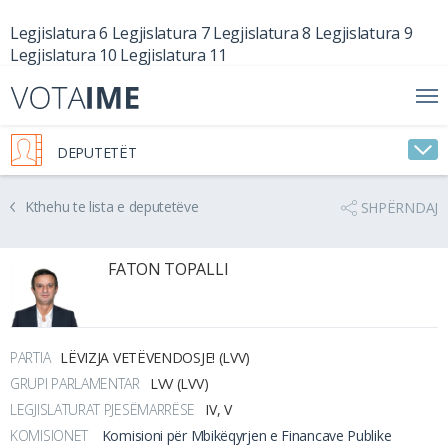
Legjislatura 6
Legjislatura 7
Legjislatura 8
Legjislatura 9
Legjislatura 10
Legjislatura 11
DEPUTETËT
Kthehu te lista e deputetëve
SHPËRNDAJ
FATON TOPALLI
PARTIA
LËVIZJA VETËVENDOSJE! (LVV)
GRUPI PARLAMENTAR
LVV (LVV)
LEGJISLATURAT PJESËMARRËSE
IV, V
KOMISIONET
Komisioni për Mbikëqyrjen e Financave Publike