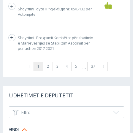
Shqyrtimi i dytë i Projektligjit nr. 05/L-132 për
Automjete
Shqyrtimi i Programit Kombëtar për zbatimin
e Marrëveshjes së Stabilizim Asociimit për
periudhën 2017-2021
…
1
2
3
4
5
37
UDHËTIMET E DEPUTETIT
Filtro
VENDI