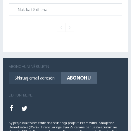
Nuk ka të dhëna
ABONOHUNI NË BULETIN
LIDHUNI ME NE
Ky projekt/aktivitet është financuar nga projekti Promovimi i Shoqërisë
Demokratike (DSP) – i financuar nga Zyra Zvicerane për Bashkëpunim në