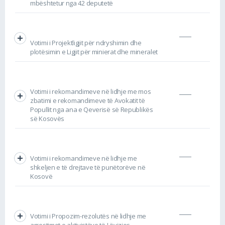
mbështetur nga 42 deputetë
Votimi i Projektligjit për ndryshimin dhe
plotësimin e Ligjit për minierat dhe mineralet
Votimi i rekomandimeve në lidhje me mos
zbatimi e rekomandimeve të Avokatit të
Popullit nga ana e Qeverisë së Republikës
së Kosovës
Votimi i rekomandimeve në lidhje me
shkeljen e të drejtave të punëtorëve në
Kosovë
Votimi i Propozim-rezolutës në lidhje me
arrestimet e aktivistëve të Lëvizjes