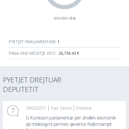
RANGIMI:
i 5-ti
PYETJET PARLAMENTARE
1
PAGA DHE MËDITJE 2015:
26,736.43 €
PYETJET DREJTUAR
DEPUTETIT
29/03/2017
Pyet: Vetoni
Prishtinë
Si Komision parlamentar për zhvillim ekonomik
që mbikëqyrni përmes qeverisë Ndërmarrjet