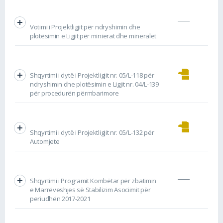
Votimi i Projektligjit për ndryshimin dhe
plotësimin e Ligjit për minierat dhe mineralet
Shqyrtimi i dytë i Projektligjit nr. 05/L-118 për
ndryshimin dhe plotësimin e Ligjit nr. 04/L-139
për procedurën përmbarimore
Shqyrtimi i dytë i Projektligjit nr. 05/L-132 për
Automjete
Shqyrtimi i Programit Kombëtar për zbatimin
e Marrëveshjes së Stabilizim Asociimit për
periudhën 2017-2021