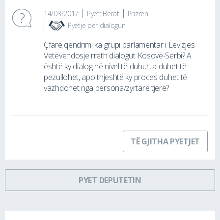
14/03/2017
Pyet: Berat
Prizren
Pyetje per dialogun
Çfarë qëndrimi ka grupi parlamentar i Lëvizjes
Vetëvendosje rreth dialogut Kosovë-Serbi? A
është ky dialog në nivel të duhur, a duhet të
pezullohet, apo thjeshtë ky proces duhet të
vazhdohet nga persona/zyrtarë tjerë?
TË GJITHA PYETJET
PYET DEPUTETIN