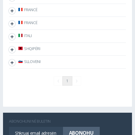
FRANCË
FRANCË
ITALI
SHQIPËRI
SLLOVENI
1
ABONOHUNI NË BULETIN