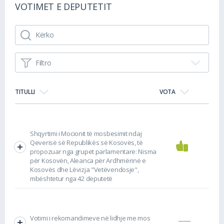
VOTIMET E DEPUTETIT
Filtro
TITULLI
VOTA
Shqyrtimi i Mocionit të mosbesimit ndaj
Qeverisë së Republikës së Kosovës, të
propozuar nga grupet parlamentare: Nisma
për Kosovën, Aleanca për Ardhmërinë e
Kosovës dhe Lëvizja "Vetëvendosje",
mbështetur nga 42 deputetë
Votimi i rekomandimeve në lidhje me mos