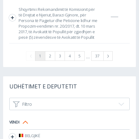
Shqyrtimi i Rekomandimit të Komisionit për
të Drejtat e Njeriut, Barazi Gjinore, për
Persona të Pagjetur dhe Peticione lidhur me
Propozim-vendimin nr. 20/2017, dt. 10 mars
2017, të Avokatit të Popullit për zgjedhjen e
pesë (5) zëvendësve të Avokatit të Popullit
…
1
2
3
4
5
37
UDHËTIMET E DEPUTETIT
Filtro
VENDI
BELGJIKË