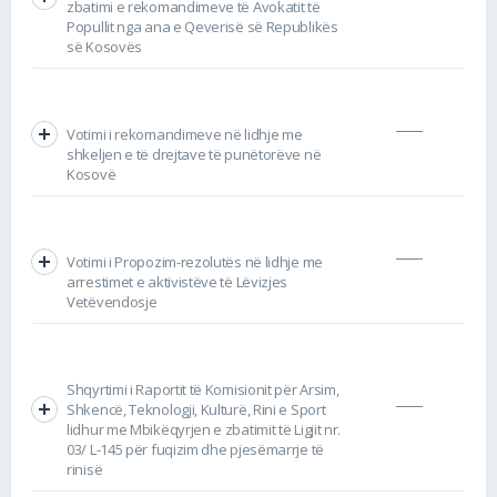
zbatimi e rekomandimeve të Avokatit të
Popullit nga ana e Qeverisë së Republikës
së Kosovës
Votimi i rekomandimeve në lidhje me
shkeljen e të drejtave të punëtorëve në
Kosovë
Votimi i Propozim-rezolutës në lidhje me
arrestimet e aktivistëve të Lëvizjes
Vetëvendosje
Shqyrtimi i Raportit të Komisionit për Arsim,
Shkencë, Teknologji, Kulturë, Rini e Sport
lidhur me Mbikëqyrjen e zbatimit të Ligjit nr.
03/ L-145 për fuqizim dhe pjesëmarrje të
rinisë