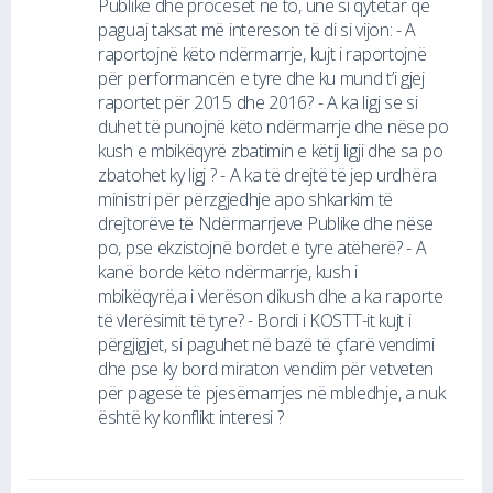
Publike dhe proceset në to, unë si qytetar që
paguaj taksat më intereson të di si vijon: - A
raportojnë këto ndërmarrje, kujt i raportojnë
për performancën e tyre dhe ku mund t’i gjej
raportet për 2015 dhe 2016? - A ka ligj se si
duhet të punojnë këto ndërmarrje dhe nëse po
kush e mbikëqyrë zbatimin e këtij ligji dhe sa po
zbatohet ky ligj ? - A ka të drejtë të jep urdhëra
ministri për përzgjedhje apo shkarkim të
drejtorëve të Ndërmarrjeve Publike dhe nëse
po, pse ekzistojnë bordet e tyre atëherë? - A
kanë borde këto ndërmarrje, kush i
mbikëqyrë,a i vlerëson dikush dhe a ka raporte
të vlerësimit të tyre? - Bordi i KOSTT-it kujt i
përgjigjet, si paguhet në bazë të çfarë vendimi
dhe pse ky bord miraton vendim për vetveten
për pagesë të pjesëmarrjes në mbledhje, a nuk
është ky konflikt interesi ?