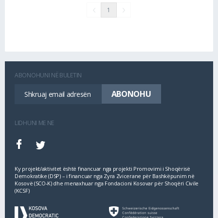
1
ABONOHUNI NË BULETIN
LIDHUNI ME NE
Ky projekt/aktivitet është financuar nga projekti Promovimi i Shoqërisë
Demokratike (DSP) – i financuar nga Zyra Zvicerane për Bashkëpunim në
Kosovë (SCO‐K) dhe menaxhuar nga Fondacioni Kosovar për Shoqëri Civile
(KCSF)