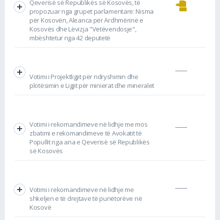
Qeverisë së Republikës së Kosovës, të
propozuar nga grupet parlamentare: Nisma
për Kosovën, Aleanca për Ardhmërinë e
Kosovës dhe Lëvizja "Vetëvendosje",
mbështetur nga 42 deputetë
Votimi i Projektligjit për ndryshimin dhe
plotësimin e Ligjit për minierat dhe mineralet
Votimi i rekomandimeve në lidhje me mos
zbatimi e rekomandimeve të Avokatit të
Popullit nga ana e Qeverisë së Republikës
së Kosovës
Votimi i rekomandimeve në lidhje me
shkeljen e të drejtave të punëtorëve në
Kosovë