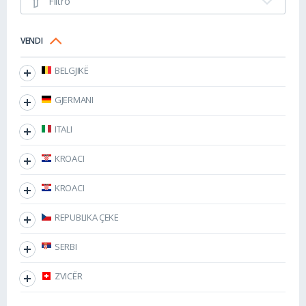
Filtro
VENDI
BELGJIKË
GJERMANI
ITALI
KROACI
KROACI
REPUBLIKA ÇEKE
SERBI
ZVICËR