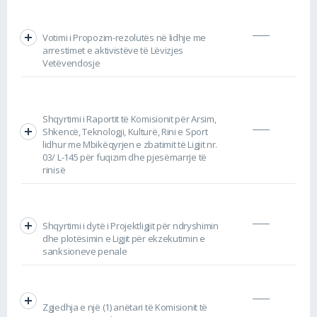
Votimi i Propozim-rezolutës në lidhje me
arrestimet e aktivistëve të Lëvizjes
Vetëvendosje
Shqyrtimi i Raportit të Komisionit për Arsim,
Shkencë, Teknologji, Kulturë, Rini e Sport
lidhur me Mbikëqyrjen e zbatimit të Ligjit nr.
03/ L-145 për fuqizim dhe pjesëmarrje të
rinisë
Shqyrtimi i dytë i Projektligjit për ndryshimin
dhe plotësimin e Ligjit për ekzekutimin e
sanksioneve penale
Zgjedhja e një (1) anëtari të Komisionit të