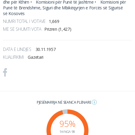
dhe për Kthim •
Komisioni për Punë të Jashtme •
Komisioni për
Punë të Brendshme, Siguri dhe Mbikëqyrjen e Forcës së Sigurisë
së Kosovës
NUMRI TOTAL I VOTAVE
1,669
MË SË SHUMTI VOTA
Prizren (1,427)
DATA E LINDJES
30.11.1957
KUALIFIKIMI
Gazetari
PJESËMARRJA NË SEANCA PLENARE
95%
94 NGA 98