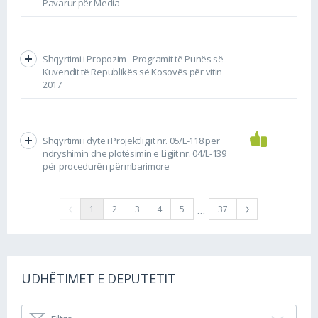
Pavarur për Media
Shqyrtimi i Propozim - Programit të Punës së
Kuvendit të Republikës së Kosovës për vitin
2017
Shqyrtimi i dytë i Projektligjit nr. 05/L-118 për
ndryshimin dhe plotësimin e Ligjit nr. 04/L-139
për procedurën përmbarimore
…
1
2
3
4
5
37
UDHËTIMET E DEPUTETIT