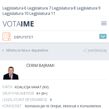
Legjislatura 6
Legjislatura 7
Legjislatura 8
Legjislatura 9
Legjislatura 10
Legjislatura 11
DEPUTETËT
Kthehu te lista e deputetëve
SHPËRNDAJ
ĆERIM BAJRAMI
PARTIA
KOALICIJA VAKAT (KV)
GRUPI PARLAMENTAR
6+ (6+)
LEGJISLATURAT PJESËMARRËSE
V
KOMISIONET
Komisioni për të Drejtat, Interesat e Komuniteteve