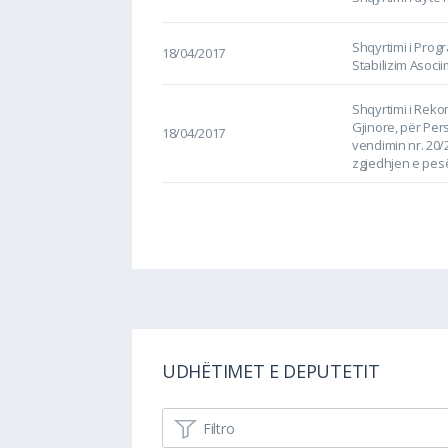
Shqyrtimi i Prog
18/04/2017
Stabilizim Asoci
Shqyrtimi i Rekom
Gjinore, për Per
18/04/2017
vendimin nr. 20/2
zgjedhjen e pesë
UDHËTIMET E DEPUTETIT
Filtro