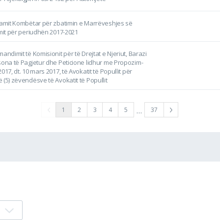
ramit Kombëtar për zbatimin e Marrëveshjes së
imit për periudhën 2017-2021
andimit të Komisionit për të Drejtat e Njeriut, Barazi
sona të Pagjetur dhe Peticione lidhur me Propozim-
017, dt. 10 mars 2017, të Avokatit të Popullit për
 (5) zëvendësve të Avokatit të Popullit
…
1
2
3
4
5
37