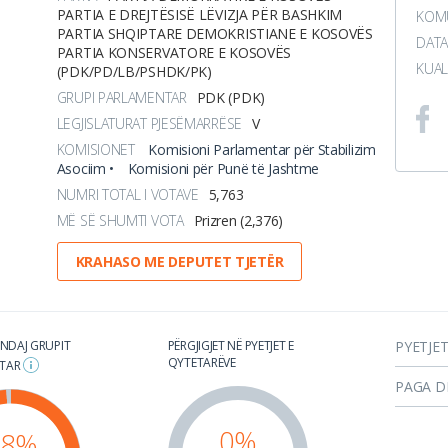
PARTIA E DREJTËSISË LËVIZJA PËR BASHKIM
KOMU
PARTIA SHQIPTARE DEMOKRISTIANE E KOSOVËS
DATA
PARTIA KONSERVATORE E KOSOVËS
KUAL
(PDK/PD/LB/PSHDK/PK)
GRUPI PARLAMENTAR
PDK (PDK)
LEGJISLATURAT PJESËMARRËSE
V
KOMISIONET
Komisioni Parlamentar për Stabilizim
Asociim •
Komisioni për Punë të Jashtme
NUMRI TOTAL I VOTAVE
5,763
MË SË SHUMTI VOTA
Prizren (2,376)
KRAHASO ME DEPUTET TJETËR
 NDAJ GRUPIT
PËRGJIGJET NË PYETJET E
PYETJE
QYTETARËVE
NTAR
PAGA D
0%
98%