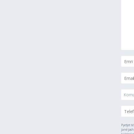
Kom
Pyetjet t
janë jash
kalojnë p