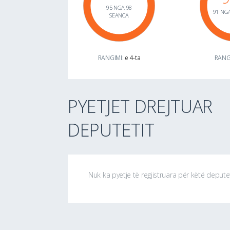
95 NGA 98
91 NGA
SEANCA
RANGIMI:
e 4-ta
RANG
PYETJET DREJTUAR
DEPUTETIT
Nuk ka pyetje të regjistruara për këtë depute