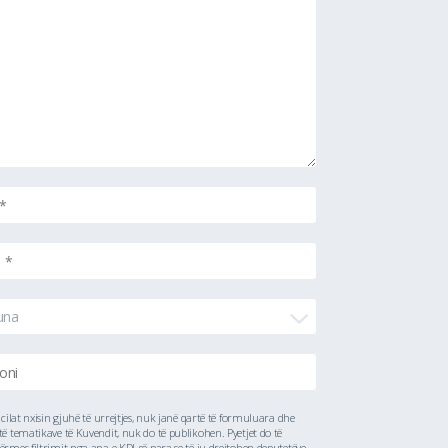
una
ë cilat nxisin gjuhë të urrejtjes, nuk janë qartë të formuluara dhe
të tematikave të Kuvendit, nuk do të publikohen. Pyetjet do të
ërmes filtrimit nga ana e KDI-së para se të ju drejtohen deputetëve.