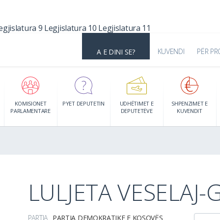
egjislatura 9
Legjislatura 10
Legjislatura 11
KUVENDI
PËR PR
A E DINI SE?
KOMISIONET
PYET DEPUTETIN
UDHËTIMET E
SHPENZIMET E
PARLAMENTARE
DEPUTETËVE
KUVENDIT
LULJETA VESELAJ-
PARTIA
PARTIA DEMOKRATIKE E KOSOVËS