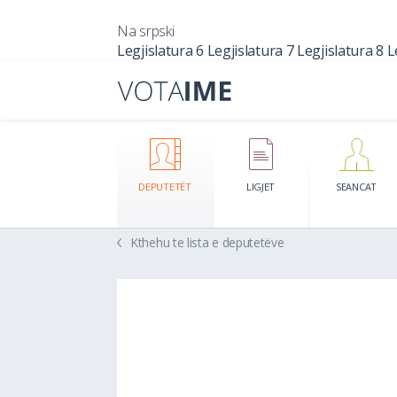
Na srpski
Legjislatura 6
Legjislatura 7
Legjislatura 8
L
DEPUTETËT
LIGJET
SEANCAT
Kthehu te lista e deputetëve