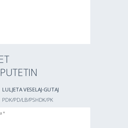
ET
PUTETIN
LULJETA VESELAJ-GUTAJ
PDK/PD/LB/PSHDK/PK