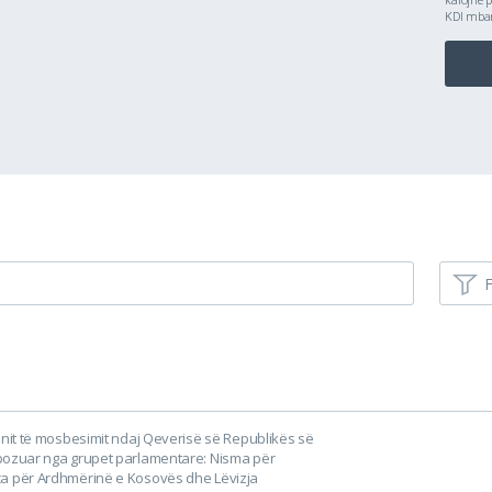
KDI mbanë
F
onit të mosbesimit ndaj Qeverisë së Republikës së
pozuar nga grupet parlamentare: Nisma për
a për Ardhmërinë e Kosovës dhe Lëvizja