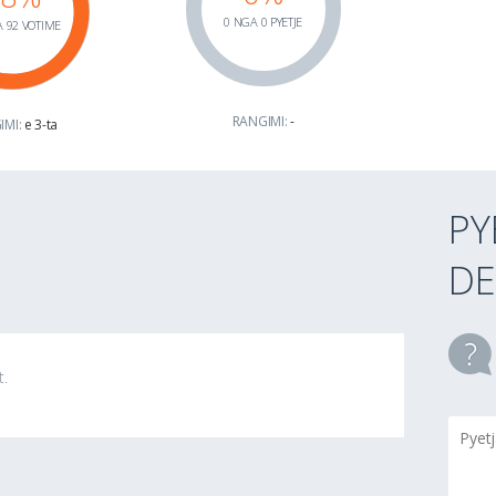
0 NGA 0 PYETJE
 92 VOTIME
RANGIMI:
-
IMI:
e 3-ta
PY
DE
t.