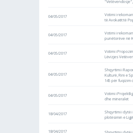
"Vetëvendosje",
Votimi i rekoma
04/05/2017
të Avokatit të P
Votimi i rekoman
04/05/2017
punëtorëve në 
Votimi i Propozim
04/05/2017
Lëvizjes Vetëve
Shqyrtimi i Rapor
04/05/2017
Kulturë, Rini e Sp
145 për fuqizim 
Votimi i Projektl
04/05/2017
dhe mineralet
Shqyrtimi i dytë 
18/04/2017
plotësimin e Lig
18/04/2017
Shqyrtimi i dytë i