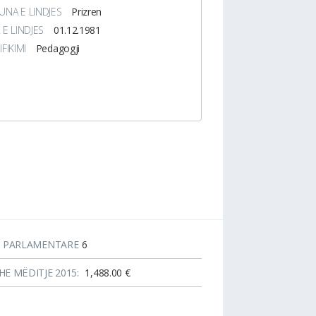
NA E LINDJES
Prizren
 E LINDJES
01.12.1981
IFIKIMI
Pedagogji
T PARLAMENTARE
6
HE MËDITJE 2015:
1,488.00 €