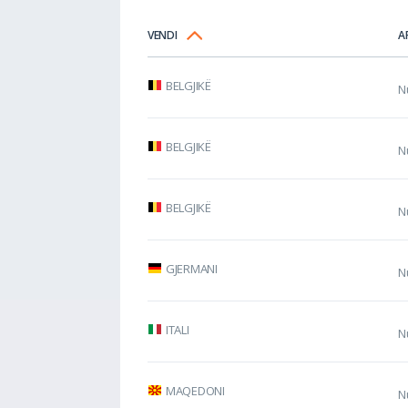
VENDI
A
BELGJIKË
N
BELGJIKË
N
BELGJIKË
N
GJERMANI
N
ITALI
N
MAQEDONI
N